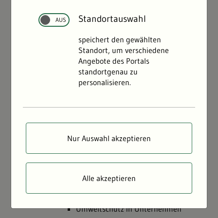
Flächen- & Artenschutz
Standortauswahl
Land- & Forstwirtschaft
Bodenschutz & Geologie
speichert den gewählten
Wasser & Gewässer
Standort, um verschiedene
Angebote des Portals
Umweltdaten
standortgenau zu
Meine Umwelt-App
personalisieren.
Bericht: Umweltdaten 2024
Nachhaltigkeit
Nachhaltigkeit sichtbar machen
SDG Indikatoren
Nur Auswahl akzeptieren
Nachhaltigkeitsstrategie des Landes
Veranstaltungen für Nachhaltigkeit
Alle akzeptieren
Jugendrat
Bildung nachhaltige Entwicklung
Umweltschutz in Unternehmen