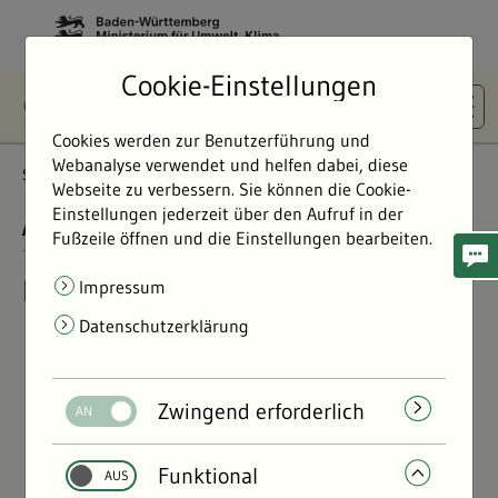
Cookie-Einstellungen
Cookies werden zur Benutzerführung und
Webanalyse verwendet und helfen dabei, diese
Startseite
Inhaltsübersicht
Webseite zu verbessern. Sie können die Cookie-
Einstellungen jederzeit über den Aufruf in der
ALLES AUF EINEN BLICK
Fußzeile öffnen und die Einstellungen bearbeiten.
Inhaltsübersicht
Impressum
Datenschutzerklärung
Themen
Klima & Energie
Kreislaufwirtschaft & Ressourcen
Zwingend erforderlich
Nachhaltigkeit
Funktional
Gesundheit