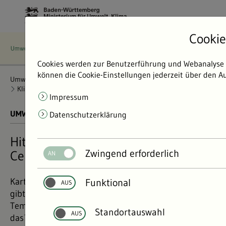
Cookie
Cookies werden zur Benutzerführung und Webanalyse v
können die Cookie-Einstellungen jederzeit über den Au
Umweltdaten
Bericht: Umweltdaten 2024
Klima und Energie
Klimawandelfolgen
Hitzebelastung
Impressum
UMWELTDATEN BERICHT 2024
01.11.2024
Datenschutzerklärung
Hitzebelastung schon bei 25 Grad
Zwingend erforderlich
Celsius?!
Karten zur Lufttemperatur in Baden-Württemberg
Funktional
gibt es viele, aber keine bildet empfundene
Temperatur für den Menschen genau ab. Woran liegt
Standortauswahl
das?