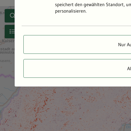
speichert den gewählten Standort, u
personalisieren.
Nur A
A