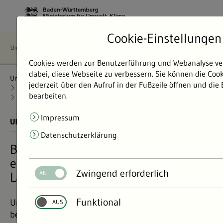
Cookie-Einstellungen
Cookies werden zur Benutzerführung und Webanalyse ve
dabei, diese Webseite zu verbessern. Sie können die Coo
Umweltdaten
Bericht: Umweltdaten 2024
jederzeit über den Aufruf in der Fußzeile öffnen und die
Natur und Landschaft
Artenmonitoring
bearbeiten.
Artenvielfalt-Monitoring
Impressum
UMWELTDATEN BERICHT 2024
01.11.2024
Datenschutzerklärung
Beobachten, Zählen, Bewerten – Wie
entwickelt sich die Artenvielfalt im
Zwingend erforderlich
Land?
Funktional
Um den Zustand der Natur in Baden-Württemberg
beurteilen zu können, beobachtet das Land Tier- und