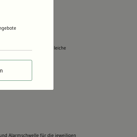
Angebote
ausgewählten Pegeln (vergleiche
 tagesaktuell über den
en
und Alarmschwelle für die jeweiligen