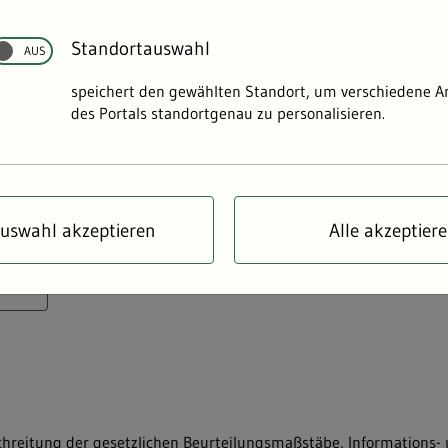
chtigen lassen.
Standortauswahl
speichert den gewählten Standort, um verschiedene 
des Portals standortgenau zu personalisieren.
 oder Unterschreitung der jeweiligen Hochwasserklassen an den 
hwasservorhersagezentrale). Weitere Informationen erhalten Sie
Baden-Württemberg
.
uswahl akzeptieren
Alle akzeptier
chreitung der gesetzlichen Beurteilungsmaßstäbe, Informations- 