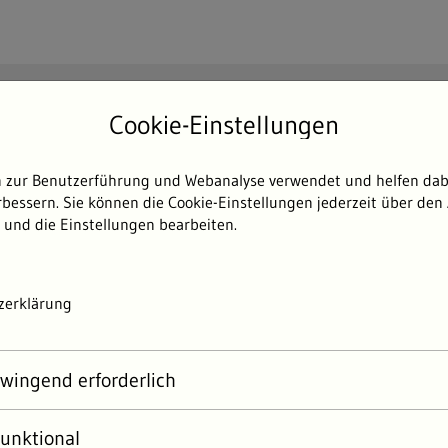
Suchen
Cookie-Einstellungen
Such
 zur Benutzerführung und Webanalyse verwendet und helfen dabe
Themen
Umweltdaten
Umwelterlebni
bessern. Sie können die Cookie-Einstellungen jederzeit über den 
 und die Einstellungen bearbeiten.
zerklärung
Abo-Service
wingend erforderlich
ortal Baden-Württemberg bietet einen Abo-Service an. Si
unktional
duell eine Auswahl an Messdaten und Informationen zusam