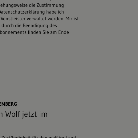
beziehungsweise die Zustimmung
Datenschutzerklärung
habe ich
enstleister verwaltet werden. Mir ist
e durch die Beendigung des
 Abonnements finden Sie am Ende
47;stock.adobe.com
TEMBERG
 Wolf jetzt im
e Zuständigkeit für den Wolf im Land