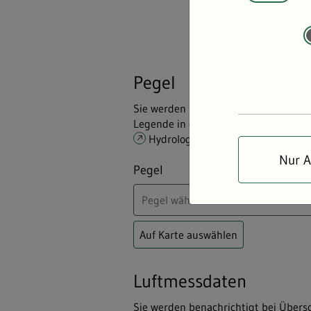
und benachri
Pegel
Sie werden benachrichtigt bei Über-
Legende in der
Pegelkarte
der Hoc
Hydrologischen Lagebericht für 
Nur A
Pegel
Auf Karte auswählen
Luftmessdaten
Sie werden benachrichtigt bei Übers