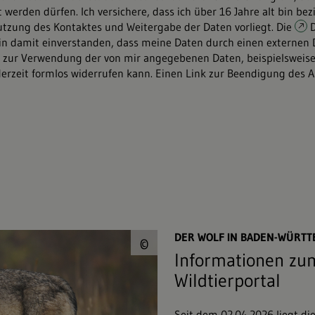
 werden dürfen. Ich versichere, dass ich über 16 Jahre alt bin 
tzung des Kontaktes und Weitergabe der Daten vorliegt. Die
bin damit einverstanden, dass meine Daten durch einen externen Di
ng zur Verwendung der von mir angegebenen Daten, beispielsweis
derzeit formlos widerrufen kann. Einen Link zur Beendigung des
© Piotr Krzeslak&#0
DER WOLF IN BADEN-WÜRT
©
Informationen zum
Wildtierportal
Seit dem 02.04.2026 liegt di