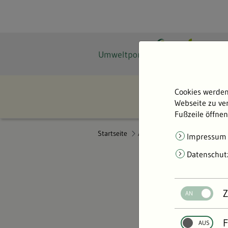
Cookies werden
Webseite zu ver
Fußzeile öffnen
Startseite
Abo-Service
Impressum
Datenschut
Z
Das Umweltp
F
sich indivi