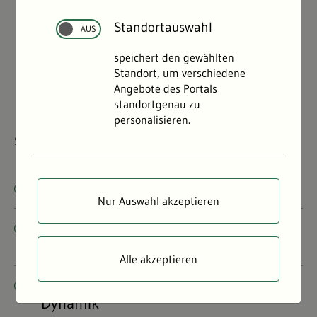
Standortauswahl
speichert den gewählten
Standort, um verschiedene
Angebote des Portals
standortgenau zu
personalisieren.
Sanierung von mit Teerölen belastetem Grundwasser
Moore
Nur Auswahl akzeptieren
Per- und polyfluorierte Chemikalien in
Böden
Alle akzeptieren
Untersuchungen zur Bodenwasser-
Dynamik