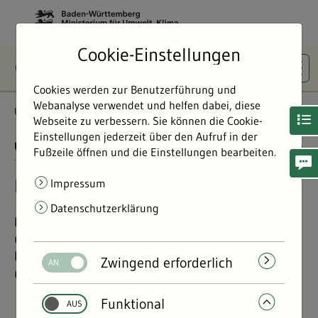
Cookie-Einstellungen
Cookies werden zur Benutzerführung und
Webanalyse verwendet und helfen dabei, diese
Umweltdaten
Bericht: Umweltdaten 2024
Boden
Webseite zu verbessern. Sie können die Cookie-
Einstellungen jederzeit über den Aufruf in der
UMWELTDATEN BERICHT 2024
01.11.2024
Fußzeile öffnen und die Einstellungen bearbeiten.
Boden in Baden-Württemberg
Impressum
Datenschutzerklärung
Erfahren Sie mehr über den Zustand der Moore,
über Schadstoffe und Altlasten in den Böden der
Regionen und was das Land tut, um sie zu
Zwingend erforderlich
reduzieren.
Funktional
©
©