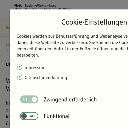
Cookie-Einstellungen
Cookies werden zur Benutzerführung und Webanalyse ve
dabei, diese Webseite zu verbessern. Sie können die Coo
Umweltdaten
Bericht: Umweltdaten 2024
Radioaktivität
jederzeit über den Aufruf in der Fußzeile öffnen und die
Radioaktivität in Lebensmitteln
Wildschweinfleisch
bearbeiten.
UMWELTDATEN BERICHT 2024
01.11.2024
Impressum
Datenschutzerklärung
Wildschweinfleisch aus Baden-
Württemberg teilweise belastet
Zwingend erforderlich
In 23 Prozent der untersuchten Proben wurden
erhöhte Mengen von Caesium im Wildschweinfleisch
Funktional
festgestellt. Wenige Proben, die den Grenzwert
überschreiten, wurden aus dem Verkehr gezogen.