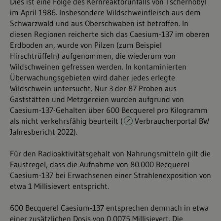
Dies ist eine Folge des Kernreaktorunfalls von Tschernobyl
im April 1986. Insbesondere Wildschweinfleisch aus dem
Schwarzwald und aus Oberschwaben ist betroffen. In
diesen Regionen reicherte sich das Caesium-137 im oberen
Erdboden an, wurde von Pilzen (zum Beispiel
Hirschtrüffeln) aufgenommen, die wiederum von
Wildschweinen gefressen werden. In kontaminierten
Überwachungsgebieten wird daher jedes erlegte
Wildschwein untersucht. Nur 3 der 87 Proben aus
Gaststätten und Metzgereien wurden aufgrund von
Caesium-137-Gehalten über 600 Becquerel pro Kilogramm
als nicht verkehrsfähig beurteilt (
Verbraucherportal BW
Jahresbericht 2022
).
Für den Radioaktivitätsgehalt von Nahrungsmitteln gilt die
Faustregel, dass die Aufnahme von 80.000 Becquerel
Caesium-137 bei Erwachsenen einer Strahlenexposition von
etwa 1 Millisievert entspricht.
600 Becquerel Caesium‑137 entsprechen demnach in etwa
einer zusätzlichen Dosis von 0,0075 Millisievert. Die