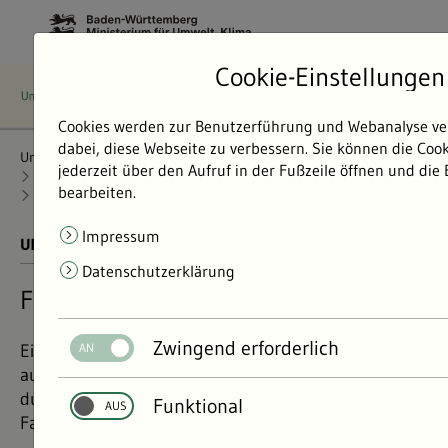
Cookie-Einstellungen
Cookies werden zur Benutzerführung und Webanalyse ve
dabei, diese Webseite zu verbessern. Sie können die Coo
Umweltdaten
Bericht: Umweltdaten 2024
Nachhaltigkeit
jederzeit über den Aufruf in der Fußzeile öffnen und die
Rohstoffgewinnung und -nutzung
bearbeiten.
Borkenkäfer Folgeschäden verhindern
Impressum
UMWELTDATEN BERICHT 2024
01.11.2024
Datenschutzerklärung
Folgeschäden am Ökosystem
Zwingend erforderlich
Eine schnelle Aufarbeitung und Abfuhr von Käferholz
aus dem Wald kann den Folgebefall weiterer Bäume
durch Borkenkäfer deutlich vermindern im besten
Funktional
Fall sogar ganz verhindern.