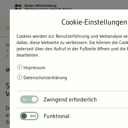
Cookie-Einstellungen
Cookies werden zur Benutzerführung und Webanalyse ve
dabei, diese Webseite zu verbessern. Sie können die Coo
Umweltdaten
Bericht: Umweltdaten 2024
jederzeit über den Aufruf in der Fußzeile öffnen und die
Natur und Landschaft
Wald
bearbeiten.
Schutz- und Erholungsfunktion Wälder
Impressum
UMWELTDATEN BERICHT 2024
01.11.2024
Datenschutzerklärung
Schutz- und Erholungsfunktion der
Wälder in Baden-Württemberg
Zwingend erforderlich
Der baden-württembergische Wald ist vielfältig und
erfüllt unterschiedliche Funktionen. Welche, erfahren
Funktional
Sie hier.