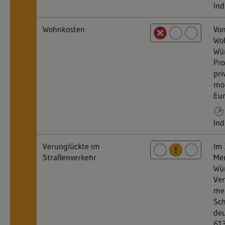
Ind
Wohnkosten
Von
Woh
Wü
Pro
pri
mon
Eur
Ind
Verunglückte im
Im 
Straßenverkehr
Men
Wü
Ver
meh
Sch
deu
613