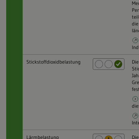
Men
Per
tei
die
län
Ind
Stickstoffdioxidbelastung
Die
Sti
Jah
Gr
fes
die
Int
Lärmbelastung
Die