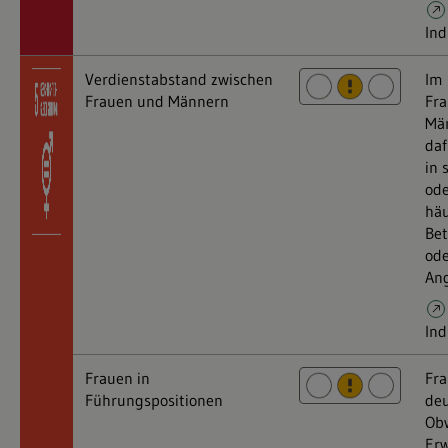
Ind
Verdienstabstand zwischen
Im 
Frauen und Männern
Fra
Män
daf
in 
ode
häu
Bet
ode
An
Ind
Frauen in
Fra
Führungspositionen
deu
Obw
Erw