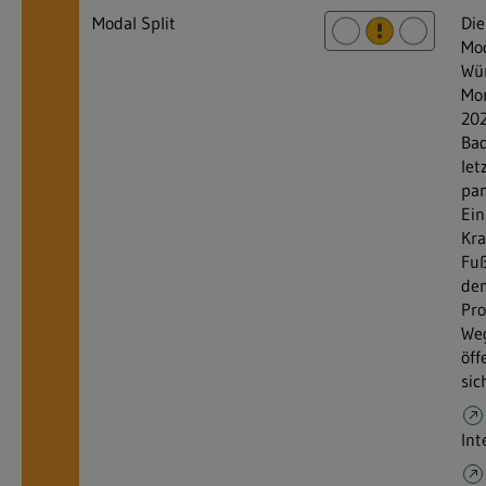
Modal Split
Die
Mod
Wür
Mo
202
Ba
let
pa
Ein
Kra
Fuß
dem
Pro
Weg
öff
sic
Int