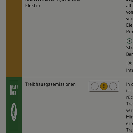
Elektro
alt
von
ver
Ele
Pro
Str
Ber
Int
Treibhausgasemissionen
In 
ist
rüc
Tre
ver
Min
err
Tre