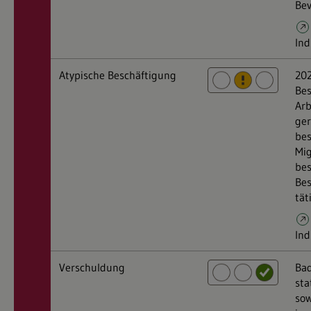
Bev
Ind
Atypische Beschäftigung
202
Bes
Arb
ger
bes
Mig
bes
Bes
tät
Ind
Verschuldung
Ba
sta
sow