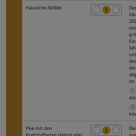
Häusliche Abfälle
Da
häu
20
und
grö
Ein
Jah
un
des
der
all
im 
die
Int
Pkw mit den
Die
Kraftstoffarten Hybrid oder
zug