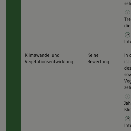
seh
Tre
die
Int
Klimawandel und
Keine
In 
Vegetationsentwicklung
Bewertung
ist
des
sow
Veg
zeh
Jah
Kli
Int