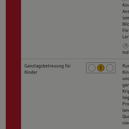
Kin
Ans
so
Bil
För
Ler
Ind
Ganztagsbetreuung für
Run
Kinder
Kin
und
gan
Kri
lie
Pro
lan
Quo
nie