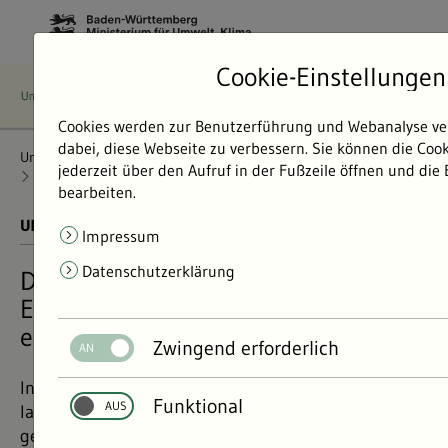
Cookie-Einstellungen
Cookies werden zur Benutzerführung und Webanalyse ve
dabei, diese Webseite zu verbessern. Sie können die Coo
Umweltdaten
Bericht: Umweltdaten 2024
Nachhaltigkeit
jederzeit über den Aufruf in der Fußzeile öffnen und die
Nachhaltigkeit sichtbar machen
SDG Indikatoren
bearbeiten.
UMWELTDATEN BERICHT 2024
01.11.2024
Impressum
Datenschutzerklärung
Die 17 UN-Ziele für nachhaltige
Entwicklung – und ob das Land sie
erreicht
Zwingend erforderlich
Indikatoren machen Entwicklungen sichtbar. Sie
Funktional
lassen Trends erkennen und zeigen, wo noch
gehandelt werden muss.