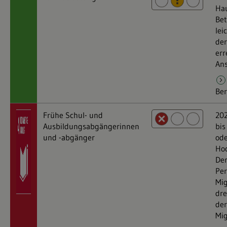
Ha
Bet
lei
der
err
Ans
Ber
Frühe Schul- und
202
Ausbildungsabgängerinnen
bis
und -abgänger
od
Ho
Der
Per
Mig
dre
der
Mig