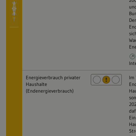
200
und
Bun
Den
End
sic
Wa
Ene
Int
Energieverbrauch privater
Im 
Haushalte
End
(Endenergieverbrauch)
Hau
son
202
daf
Ei
Hau
Str