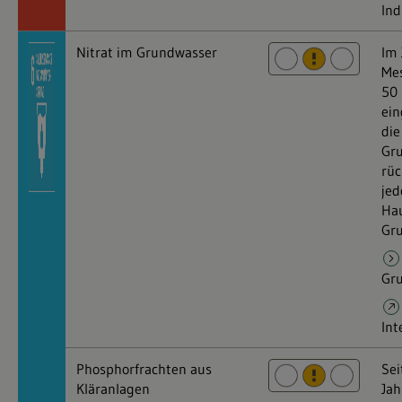
Ind
Nitrat im Grundwasser
Im 
Mes
50 
ein
die
Gr
rüc
jed
Ha
Gru
Gru
Int
Phosphorfrachten aus
Sei
Kläranlagen
Jah