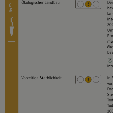
Ökologischer Landbau
Der
bew
lan
ins
202
Um 
Pro
mu
öko
bes
Int
Vorzeitige Sterblichkeit
In 
vor
Das
Ste
Tod
Tod
10