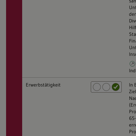
san
Un
den
Div
Hi
Sta
Fin
Un
Ins
Ind
Erwerbstätigkeit
In 
Zie
Nac
(Er
Pro
65-
err
Pro