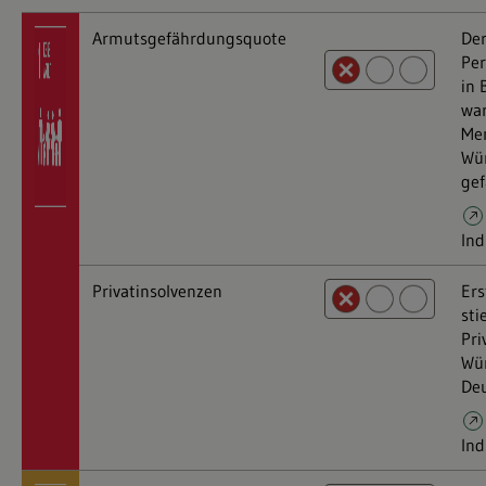
Armutsgefährdungsquote
Der
Per
in 
war
Men
Wü
gef
Ind
Privatinsolvenzen
Ers
sti
Pri
Wü
Deu
Ind