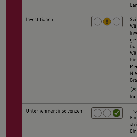
La
Investitionen
Sei
Wü
Inv
ges
Bun
Wü
hin
Me
Nie
Bra
Ind
Unternehmensinsolvenzen
Tro
Pan
str
Ei