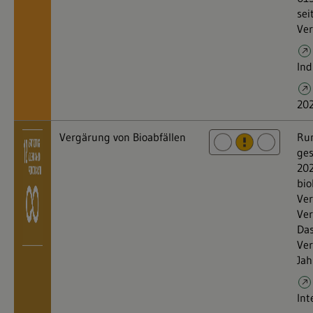
sei
Ver
Ind
20
Vergärung von Bioabfällen
Run
ges
202
bio
Ver
Ver
Das
Ve
Jah
Int