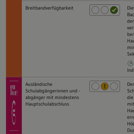
Breitbandverfügbarkeit
Die
Bad
den
ver
ber
Hau
min
Sek
Ind
Ausländische
Der
Schulabgängerinnen und -
Sch
abgänger mit mindestens
die
Hauptschulabschluss
mi
Hau
err
Höc
Dur