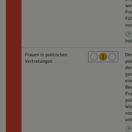
wei
Fra
Füh
nur
Ind
Frauen in politischen
Der
Vertretungen
pol
de
ges
ein
Bev
Pro
pol
Wü
noc
unt