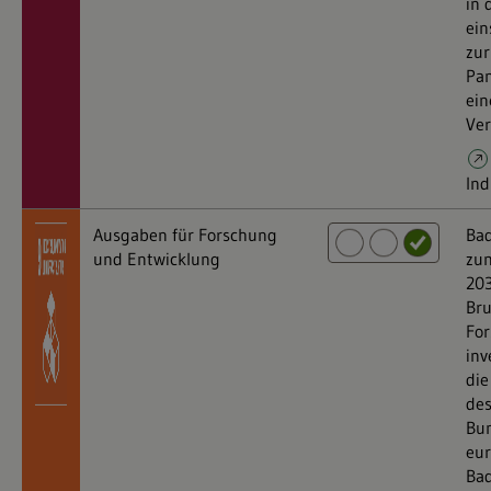
in 
ein
zur
Pan
ein
Ver
Ind
Ausgaben für Forschung
Bad
und Entwicklung
zum
203
Bru
For
inv
die
des
Bun
eur
Ba