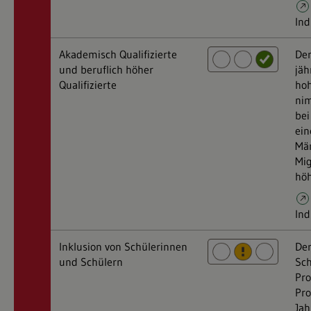
Ind
Akademisch Qualifizierte
Der
und beruflich höher
jäh
Qualifizierte
ho
nim
bei
ein
Mä
Mig
höh
Ind
Inklusion von Schülerinnen
Der
und Schülern
Sch
Pro
Pro
Jah