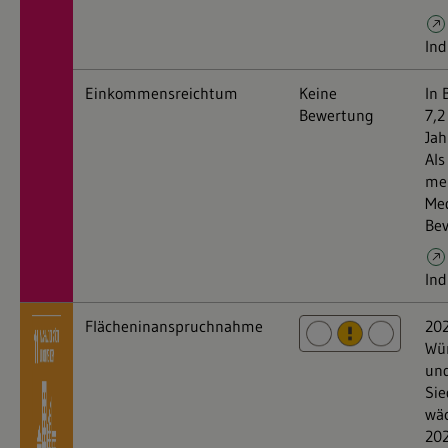
Ind
Einkommensreichtum
Keine
In 
Bewertung
7,2
Jah
Als
meh
Me
Bev
Ind
Flächeninanspruchnahme
202
Wür
und
Sie
wäc
202