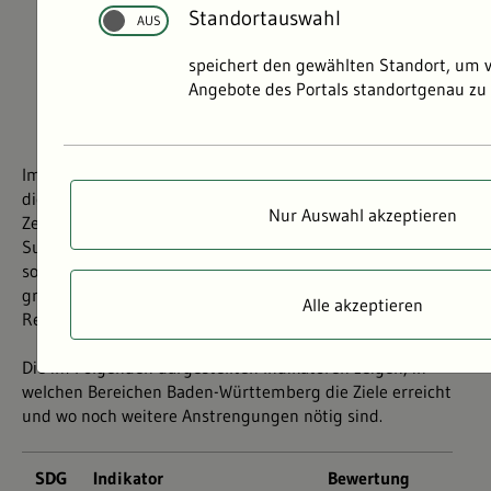
Standortauswahl
speichert den gewählten Standort, um 
Angebote des Portals standortgenau zu 
Nachhaltigkeitsindikatoren für Baden-
Württemberg
Im Herbst 2015 verabschiedeten die Vereinten Nationen
die „Agenda 2030 für eine nachhaltige Entwicklung“.
Nur Auswahl akzeptieren
Zentraler Inhalt sind 17 globale Nachhaltigkeitsziele,
Sustainable Development Goals, kurz SDG. Die 17 SDG
sollen Leitbild des staatlichen Handelns werden um den
großen globalen Herausforderungen wie Klimawandel,
Alle akzeptieren
Ressourcenverbrauch oder Armut zu begegnen.
Die im Folgenden dargestellten Indikatoren zeigen, in
welchen Bereichen Baden-Württemberg die Ziele erreicht
und wo noch weitere Anstrengungen nötig sind.
SDG
Indikator
Bewertung