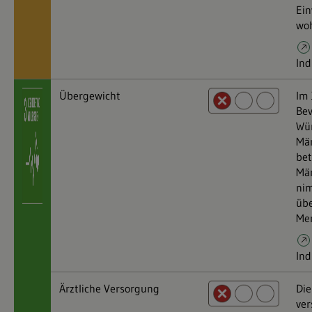
Ein
woh
Ind
Übergewicht
Im 
Bev
Wü
Män
bet
Män
nim
übe
Men
Ind
Ärztliche Versorgung
Die
ver