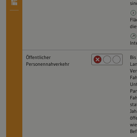
sin
Fl
die
Int
Öffentlicher
Bis
Personennahverkehr
Lan
Ve
Fah
Unt
Pa
Fah
sta
Jah
öff
wie
Bef