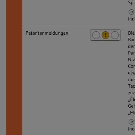
Spi
Ind
Patentanmeldungen
Di
Ba
den
Pa
Niv
Co
etw
me
Tec
zuz
„El
Ger
„Me
Ind