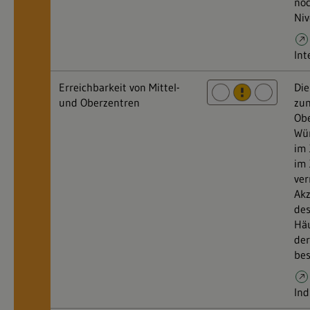
noc
Niv
Int
Erreichbarkeit von Mittel-
Die
und Oberzentren
zum
Obe
Wü
im 
im 
ver
Akz
des
Häu
der
bes
Ind