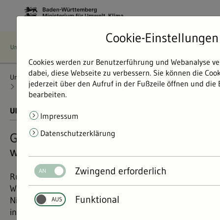
Cookie-Einstellungen
Cookies werden zur Benutzerführung und Webanalyse ve
dabei, diese Webseite zu verbessern. Sie können die Coo
Umweltdaten
Bericht: Umweltdaten 2024
Radioaktivität
jederzeit über den Aufruf in der Fußzeile öffnen und die
Kernkraftwerke
Radioaktivität Kerntechnische Anlagen
bearbeiten.
UMWELTDATEN BERICHT 2024
01.11.2024
Impressum
Datenschutzerklärung
Grenzwerte für Radioaktivität
werden an jeder Anlage eingehalten
Zwingend erforderlich
Rund um die kerntechnischen Anlagen in Baden-
Württemberg wird die Radioaktivität in der Luft, im
Funktional
Niederschlag, im Boden, in Pflanzen, im Wasser und
in Nahrungsmitteln besonders streng überwacht.