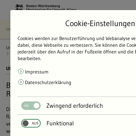
Cookie-Einstellungen
Cookies werden zur Benutzerführung und Webanalyse ve
dabei, diese Webseite zu verbessern. Sie können die Coo
Umweltdaten
Bericht: Umweltdaten 2024
Radioaktivität
jederzeit über den Aufruf in der Fußzeile öffnen und die
Radioaktivität in Lebensmitteln
Belastung von Lebensmitteln
bearbeiten.
UMWELTDATEN BERICHT 2024
01.11.2024
Impressum
Datenschutzerklärung
Belastung von Lebensmitteln durch
Radioaktivität äußerst gering
Zwingend erforderlich
Die Belastung der Lebensmittel mit künstlichen
Radionukliden ist in Baden-Württemberg
Funktional
verschwindend gering – und nimmt von Jahr zu Jahr
weiter ab.