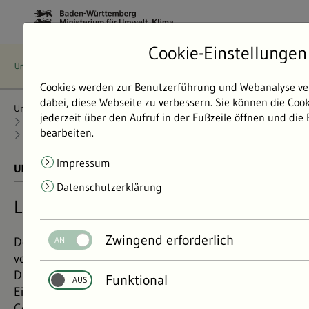
Cookie-Einstellungen
Cookies werden zur Benutzerführung und Webanalyse ve
dabei, diese Webseite zu verbessern. Sie können die Coo
Umweltdaten
Bericht: Umweltdaten 2024
Luft
jederzeit über den Aufruf in der Fußzeile öffnen und die
Verursacher von Luftschadstoffen
bearbeiten.
Luftqualität Straßenverkehr
Impressum
UMWELTDATEN BERICHT 2024
01.11.2024
Datenschutzerklärung
Luftqualität und Straßenverkehr
Zwingend erforderlich
Der Straßenverkehr ist einer der Hauptverursacher
von Luftschadstoffen insbesondere in den Städten.
Die Zahl der gefahrenen Pkw-Kilometer sank mit
Funktional
Einführung der Lockdown-Maßnahmen aufgrund von
Corona. Die der Elektrofahrzeuge steigt.