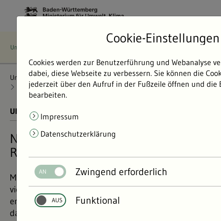
Cookie-Einstellungen
Cookies werden zur Benutzerführung und Webanalyse ve
dabei, diese Webseite zu verbessern. Sie können die Coo
Umweltdaten
Bericht: Umweltdaten 2024
Wasser
jederzeit über den Aufruf in der Fußzeile öffnen und die
Abwasser
Vierte Reinigungsstufe
bearbeiten.
UMWELTDATEN BERICHT 2024
01.11.2024
Impressum
Datenschutzerklärung
Neu in vielen Kläranlagen: die vierte
Reinigungsstufe
Zwingend erforderlich
Mit den bisher üblichen Reinigungsverfahren können
viele Spurenstoffe nur unzureichend aus Abwasser
Funktional
entfernt werden. Die vierte Reinigungsstufe ändert
das jetzt an vielen Orten in Baden-Württemberg.