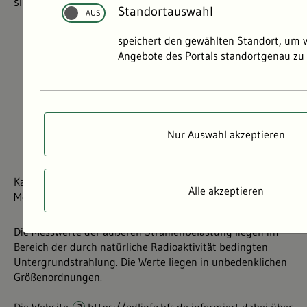
sind absolut unbedenklich.
Standortauswahl
©
©
speichert den gewählten Standort, um 
Angebote des Portals standortgenau zu 
Nur Auswahl akzeptieren
Kartenansicht der Radioaktivitäts-Messstellen und -
Alle akzeptieren
Messwerte in Deutschland (Stand: 6.8.2024)
Die Messwerte der äußeren Strahlenbelastung liegen im
Bereich der durch natürliche Radioaktivität bedingten
Untergrundstrahlung. Die Werte liegen in unbedenklichen
Größenordnungen.