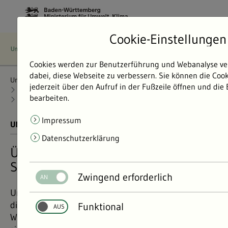
Cookie-Einstellungen
Cookies werden zur Benutzerführung und Webanalyse ve
dabei, diese Webseite zu verbessern. Sie können die Coo
Umweltdaten
Bericht: Umweltdaten 2024
Radioaktivität
jederzeit über den Aufruf in der Fußzeile öffnen und die
Umweltbezogene Immissionsüberwachung
bearbeiten.
Äußere Strahlenbelastung
Impressum
UMWELTDATEN BERICHT 2024
01.11.2024
Datenschutzerklärung
Überwachung der äußeren
Strahlenbelastung
Zwingend erforderlich
Um die Bevölkerung vor Strahlung zu schützen, wird
die äußere Strahlenbelastung in Baden-
Funktional
Württemberg dauernd überwacht. Die Messwerte