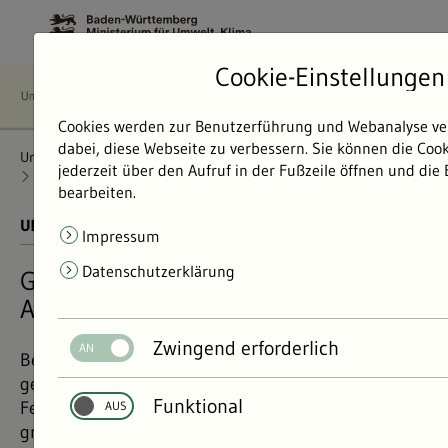
Cookie-Einstellungen
Cookies werden zur Benutzerführung und Webanalyse ve
dabei, diese Webseite zu verbessern. Sie können die Coo
Umweltdaten
Bericht: Umweltdaten 2024
jederzeit über den Aufruf in der Fußzeile öffnen und die
Natur und Landschaft
Flächenschutz
Geschützte Biotope
bearbeiten.
UMWELTDATEN BERICHT 2024
01.11.2024
Impressum
Datenschutzerklärung
Geschützte Biotope – Hotspots der
Artenvielfalt
Zwingend erforderlich
Besonders wertvolle Lebensräume sind gesetzlich
geschützt. Moore oder Trockenrasen, aber auch
Funktional
Feldhecken können solche Biotope sein und eine
große Vielfalt an Arten beherbergen.