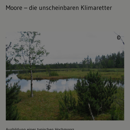
Moore – die unscheinbaren Klimaretter
©
©
Ausbildung eines typischen Hochmoors.