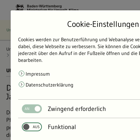
Cookie-Einstellungen
Cookies werden zur Benutzerführung und Webanalyse ve
dabei, diese Webseite zu verbessern. Sie können die Coo
Umweltdaten
Bericht: Umweltdaten 2024
Klima und Energie
jederzeit über den Aufruf in der Fußzeile öffnen und die
Klimawandelfolgen
Klimawandel verändert Jahreszeiten
bearbeiten.
UMWELTDATEN BERICHT 2024
01.11.2024
Impressum
Datenschutzerklärung
Der Klimawandel verändert unsere
Jahreszeiten
Zwingend erforderlich
Die Winter werden kürzer und die Blühphasen von
Pflanzen immer länger – das ist nicht nur ein
Funktional
persönliches Empfinden, sondern wird auch durch
die sogenannten phänologischen Phasen bestätigt.