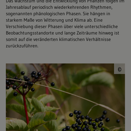
Das Wachstum und die Entwicklung von Pflanzen folgen im
Jahresablauf periodisch wiederkehrenden Rhythmen,
sogenannten phänologischen Phasen. Sie hängen in
starkem Maße von Witterung und Klima ab. Eine
Verschiebung dieser Phasen über viele unterschiedliche
Beobachtungsstandorte und lange Zeiträume hinweg ist
somit auf die veränderten klimatischen Verhältnisse
zurückzuführen.
©
©