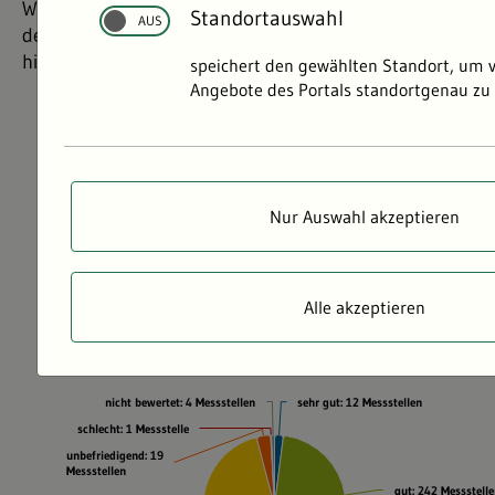
Wasser und weisen außerdem auf Veränderungen
Standortauswahl
der Gewässerstruktur, Versauerung und Versalzung
hin.
speichert den gewählten Standort, um 
Angebote des Portals standortgenau zu 
Nur Auswahl akzeptieren
Alle akzeptieren