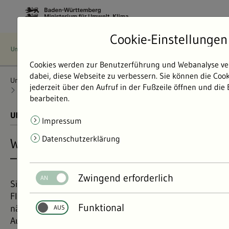
Cookie-Einstellungen
Cookies werden zur Benutzerführung und Webanalyse ve
dabei, diese Webseite zu verbessern. Sie können die Coo
Umweltdaten
Bericht: Umweltdaten 2024
Wasser
jederzeit über den Aufruf in der Fußzeile öffnen und die
Fließgewässer
Wasserpflanzen Aufwuchsalgen
bearbeiten.
UMWELTDATEN BERICHT 2024
01.11.2024
Impressum
Datenschutzerklärung
Wasserpflanzen und Aufwuchsalgen
– Makrophyten und Phytobenthos
Zwingend erforderlich
Sie zeigen an, dass mehr als die Hälfte der
Fließgewässer in Baden-Württemberg zu
Funktional
nährstoffreich sind. Wasserpflanzen und
Aufwuchsalgen reagieren sensibel auf Nährstoffe im