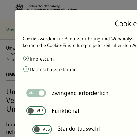
Cookie
Cookies werden zur Benutzerführung und Webanalyse v
können die Cookie-Einstellungen jederzeit über den Au
Umweltdaten
Bericht: Umweltdaten 2024
Nachhaltigkeit
Nachhaltigkeitsstrategie des Landes
Impressum
Umweltschutz in Unternehmen
Datenschutzerklärung
UMWELTDATEN BERICHT 2024
01.11.2024
Unternehmen übernehmen
Zwingend erforderlich
Verantwortung für Klima- und
Umweltschutz
Funktional
Immer mehr Betriebe in Baden-Württemberg
Standortauswahl
nehmen die Angebote des Landes an, um sich im