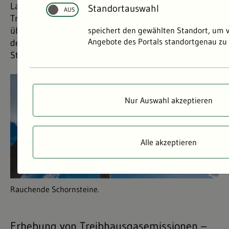
Landesamt Baden-Württemberg erhebt
Standortauswahl
Treibhausgasemissionen. Erfahren Sie hier mehr
über die Unterschiede zwischen den Methoden und
speichert den gewählten Standort, um 
Angebote des Portals standortgenau zu 
den Hintergründen der Erhebungen von LUBW und
Statistischem Landesamt.
©
©
Nur Auswahl akzeptieren
Alle akzeptieren
Rauchende Schornsteine.
Erhebung von Treibhausgasemissionen –