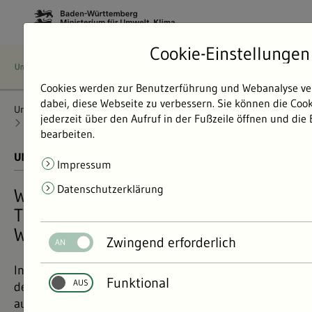
Cookie-Einstellungen
Cookies werden zur Benutzerführung und Webanalyse ve
dabei, diese Webseite zu verbessern. Sie können die Coo
Umweltdaten
Bericht: Umweltdaten 2024
Klima und Energie
jederzeit über den Aufruf in der Fußzeile öffnen und die
Treibhausgasemissionen
Erhebung von THG-Emissionen
bearbeiten.
UMWELTDATEN BERICHT 2024
01.11.2024
Impressum
Datenschutzerklärung
Wie werden die
Treibhausgasemissionen in Baden-
Württemberg erhoben?
Zwingend erforderlich
In den Umweltdaten werden ausschließlich die von
Funktional
der LUBW erhobenen Treibhausgasemissionen
ausführlich dargestellt. Auch das Statistische