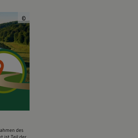
© Umweltministerium Baden-W
©
Rahmen des
 ist Teil der