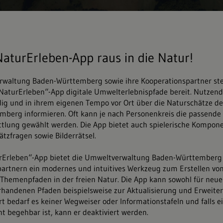
NaturErleben-App raus in die Natur!
waltung Baden-Württemberg sowie ihre Kooperationspartner ste
NaturErleben“-App digitale Umwelterlebnispfade bereit. Nutzend
dig und in ihrem eigenen Tempo vor Ort über die Naturschätze d
berg informieren. Oft kann je nach Personenkreis die passende 
tlung gewählt werden. Die App bietet auch spielerische Kompone
ätzfragen sowie Bilderrätsel.
urErleben“-App bietet die Umweltverwaltung Baden-Württemberg
artnern ein modernes und intuitives Werkzeug zum Erstellen von
 Themenpfaden in der freien Natur. Die App kann sowohl für neue
orhandenen Pfaden beispielsweise zur Aktualisierung und Erweite
rt bedarf es keiner Wegweiser oder Informationstafeln und falls e
ht begehbar ist, kann er deaktiviert werden.