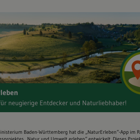
nisterium Baden-Württemberg hat die „NaturErleben“-App im 
gsprojektes „Natur und Umwelt erleben“ entwickelt. Dieses Projekt