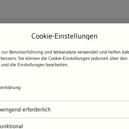
Suchen
Cookie-Einstellungen
Such
 zur Benutzerführung und Webanalyse verwendet und helfen dabe
Themen
Umweltdaten
Umwelterlebni
bessern. Sie können die Cookie-Einstellungen jederzeit über den 
 und die Einstellungen bearbeiten.
zerklärung
LEBNISPFADE
wingend erforderlich
Erleben-App
unktional