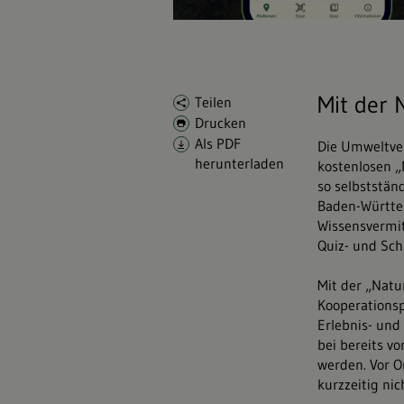
Mit der 
Teilen
Drucken
Als PDF
Die Umweltver
herunterladen
kostenlosen „
so selbststän
Baden-Württem
Wissensvermit
Quiz- und Sch
Mit der „Nat
Kooperationsp
Erlebnis- und
bei bereits v
werden. Vor O
kurzzeitig nic