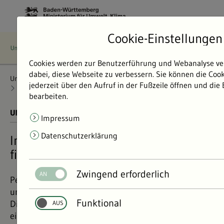
Cookie-Einstellungen
Cookies werden zur Benutzerführung und Webanalyse ve
dabei, diese Webseite zu verbessern. Sie können die Coo
Umweltdaten
Bericht: Umweltdaten 2024
Wasser
jederzeit über den Aufruf in der Fußzeile öffnen und die
Fließgewässer
Schadstoffe in Flüssen
bearbeiten.
UMWELTDATEN BERICHT 2024
01.11.2024
Impressum
Datenschutzerklärung
In baden-württembergischen Flüssen
finden sich viele chemische Stoffe
Zwingend erforderlich
Pestizidrückstände, Verbrennungsnebenprodukte
und andere Stoffe sind in vielen Flüssen messbar.
Funktional
Die Umweltqualitätsnormen werden aber meist
eingehalten.