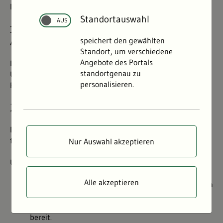
Internetseite
Umweltportal Baden-Württemberg
.
Standortauswahl
1. Stand der Vereinbarkeit mit den
Anforderungen
speichert den gewählten
Standort, um verschiedene
Angebote des Portals
Diese Internetseite ist wegen der folgenden
standortgenau zu
Unvereinbarkeiten und Ausnahmen teilweise mit
personalisieren.
Paragraf 10 Absatz 1 L-BGG
vereinbar.
2. Nicht barrierefreie Inhalte
Die nachstehend aufgeführten Inhalte sind aus den
folgenden Gründen nicht barrierefrei:
Nur Auswahl akzeptieren
Unvereinbarkeit mit
Paragraf 10 Absatz 1 L-BGG
Alle akzeptieren
Für Informationen, die über Karten vermittelt werden
(beispielsweise aus den Objektinformationen zu
einzelnen Karteninhalten), stehen keine Alternativen
bereit.