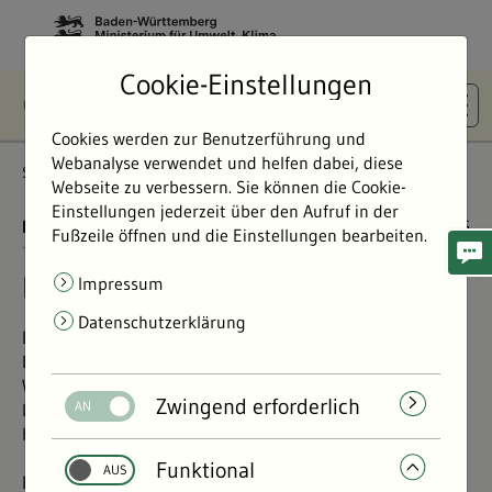
Cookie-Einstellungen
Cookies werden zur Benutzerführung und
Webanalyse verwendet und helfen dabei, diese
Startseite
Erklärung zur Barrierefreiheit
Webseite zu verbessern. Sie können die Cookie-
Einstellungen jederzeit über den Aufruf in der
BARRIEREFREIHEIT
31.07.2026
Fußzeile öffnen und die Einstellungen bearbeiten.
Erklärung zur Barrierefreiheit
Impressum
Datenschutzerklärung
Das Ministerium für Umwelt, Klima und Energiewirtschaft
Baden-Württemberg ist bemüht, das Umweltportal Baden-
Württemberg in Einklang mit
Paragraf 10 Absatz 1 des
Zwingend erforderlich
Landes-Behindertengleichstellungsgesetzes (
L-BGG
)
barrierefrei zugänglich zu machen.
Funktional
Diese Erklärung zur Barrierefreiheit gilt für die