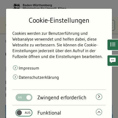
Cookie-Einstellungen
Cookies werden zur Benutzerführung und
Webanalyse verwendet und helfen dabei, diese
Umweltdaten
Bericht: Umweltdaten 2024
Lärm
Webseite zu verbessern. Sie können die Cookie-
Einstellungen jederzeit über den Aufruf in der
UMWELTDATEN BERICHT 2024
01.11.2024
Fußzeile öffnen und die Einstellungen bearbeiten.
Lärm in Baden-Württemberg
Impressum
Datenschutzerklärung
Das Land bemüht sich, Lärmbelastungen für seine
Bürgerinnen und Bürger so gering wie möglich zu
halten. Lesen Sie hier darüber, wie das gelingt.
Zwingend erforderlich
©
©
Funktional