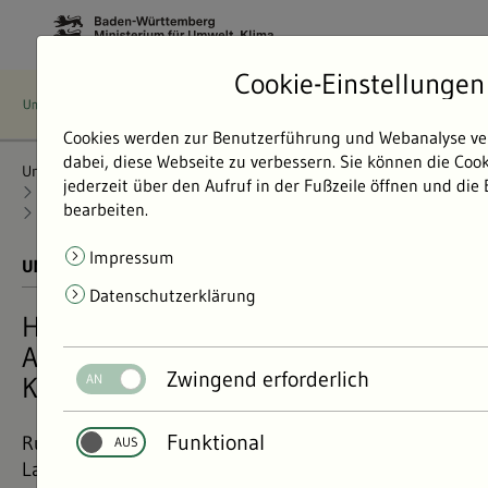
Cookie-Einstellungen
Cookies werden zur Benutzerführung und Webanalyse ve
dabei, diese Webseite zu verbessern. Sie können die Coo
Umweltdaten
Bericht: Umweltdaten 2024
Klima und Energie
jederzeit über den Aufruf in der Fußzeile öffnen und die
Klimawandelfolgen verringern
bearbeiten.
Anpassungskonzepte Kommunen
Impressum
UMWELTDATEN BERICHT 2024
01.11.2024
Datenschutzerklärung
Hat meine Kommune ein
Anpassungskonzept an den
Zwingend erforderlich
Klimawandel?
Funktional
Rund ein Fünftel der größeren Städte und der
Landkreise Baden-Württembergs haben derzeit ein