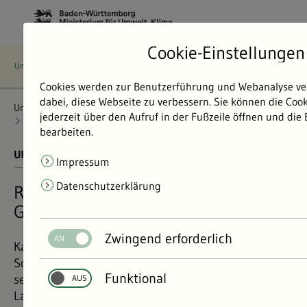
Cookie-Einstellungen
Cookies werden zur Benutzerführung und Webanalyse ve
dabei, diese Webseite zu verbessern. Sie können die Coo
Umweltdaten
Bericht: Umweltdaten 2024
Klima und Energie
jederzeit über den Aufruf in der Fußzeile öffnen und die
Klimaveränderung
Rekordtemperaturen 2023
bearbeiten.
UMWELTDATEN BERICHT 2024
01.11.2024
Impressum
Datenschutzerklärung
Rekordtemperaturen 2023: Fast 3
Grad zu warm
Zwingend erforderlich
Kaum Schnee im Winter, milder Frühling, Hitze im
Sommer und Sommertage bis Ende Oktober. Wir
Funktional
sehen die Folgen des Temperaturanstiegs überall im
Land – doch wie warm ist es denn nun genau in