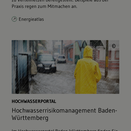
Praxis regen zum Mitmachen an.
Energieatlas
© J
©
HOCHWASSERPORTAL
Hochwasserrisikomanagement Baden-
Württemberg