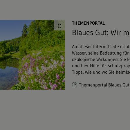
© Jürgen Fälchle&#
THEMENPORTAL
©
Blaues Gut: Wir 
Auf dieser Internetseite erfa
Wasser, seine Bedeutung fü
ökologische Wirkungen. Sie k
und hier Hilfe für Schutzpro
Tipps, wie und wo Sie heimi
Themenportal Blaues Gut