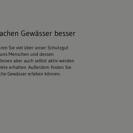
047;stock.adobe.com
machen Gewässer besser
hren Sie viel über unser Schutzgut
r uns Menschen und dessen
önnen aber auch selbst aktiv werden
jekte erhalten. Außerdem finden Sie
sche Gewässer erleben können.