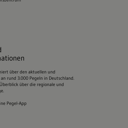
um Baden-Württemberg
d
ationen
miert über den aktuellen und
an rund 3.000 Pegeln in Deutschland.
 Überblick über die regionale und
e.
ine Pegel-App