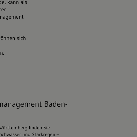
de, kann als
rer
management
können sich
n.
047;stock.adobe.com
omanagement Baden-
Württemberg finden Sie
ochwasser und Starkregen –