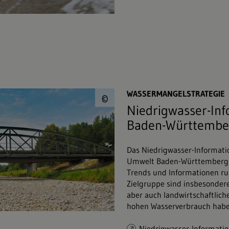
© ExQuisine&#047;s
WASSERMANGELSTRATEGIE
©
Niedrigwasser-In
Baden-Württembe
Das Niedrigwasser-Informati
Umwelt Baden-Württemberg is
Trends und Informationen r
Zielgruppe sind insbesond
aber auch landwirtschaftliche
hohen Wasserverbrauch habe
Niedrigwasser-Informati