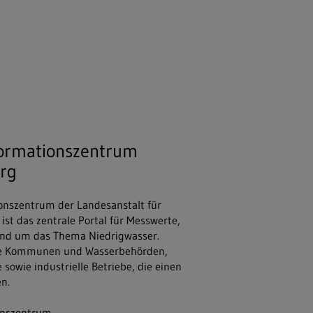
tock.adobe.com
formationszentrum
rg
onszentrum der Landesanstalt für
t das zentrale Portal für Messwerte,
und um das Thema Niedrigwasser.
ere Kommunen und Wasserbehörden,
 sowie industrielle Betriebe, die einen
n.
onszentrum