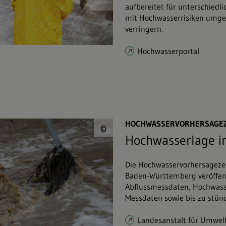
aufbereitet für unterschiedli
mit Hochwasserrisiken umg
verringern.
Hochwasserportal
© WBW Fortbildungs
HOCHWASSERVORHERSAGE
©
Hochwasserlage i
Die Hochwasservorhersagezen
Baden-Württemberg veröffent
Abflussmessdaten, Hochwass
Messdaten sowie bis zu stünd
Landesanstalt für Umwel