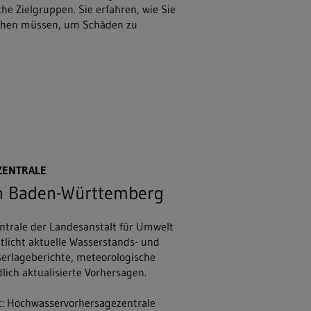
che Zielgruppen. Sie erfahren, wie Sie
ehen müssen, um Schäden zu
gesellschaft für Gewässerentwicklung m
ZENTRALE
n Baden-Württemberg
trale der Landesanstalt für Umwelt
licht aktuelle Wasserstands- und
erlageberichte, meteorologische
lich aktualisierte Vorhersagen.
t: Hochwasservorhersagezentrale