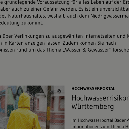
ie grundlegende Voraussetzung für alles Leben auf der Er
ber auch zu einer Gefahr werden. Es ist ein unverzichtba
 des Naturhaushaltes, weshalb auch dem Niedrigwasser
Bedeutung zukommt.
n über Verlinkungen zu ausgewählten Internetseiten und 
 in Karten anzeigen lassen. Zudem können Sie nach
nissen rund um das Thema „Wasser & Gewässer“ forsche
© Jürgen Fälchle&#
HOCHWASSERPORTAL
©
Hochwasserrisik
Württemberg
Im Hochwasserportal Baden-
Informationen zum Thema H