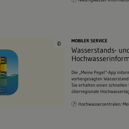
© Umweltministeri
MOBILER SERVICE
©
Wasserstands- un
Hochwasserinform
Die „Meine Pegel“-App infor
vorhergesagten Wasserstand 
Sie erhalten einen schnellen
überregionale Hochwasserlag
Hochwasserzentralen: Me