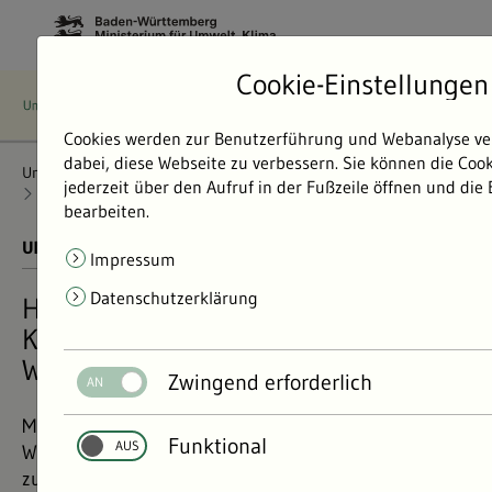
Cookie-Einstellungen
Cookies werden zur Benutzerführung und Webanalyse ve
dabei, diese Webseite zu verbessern. Sie können die Coo
Umweltdaten
Bericht: Umweltdaten 2024
Nachhaltigkeit
jederzeit über den Aufruf in der Fußzeile öffnen und die
Rohstoffgewinnung und -nutzung
Holzverwendung
bearbeiten.
UMWELTDATEN BERICHT 2024
01.11.2024
Impressum
Datenschutzerklärung
Holzverwendung als
Klimaschutzbeitrag in Baden-
Württemberg
Zwingend erforderlich
Mit der Holzbau-Offensive leistet Baden-
Funktional
Württemberg bereits seit 2018 einen aktiven Beitrag
zur Erreichung der Klimaschutzziele. Im Fokus steht