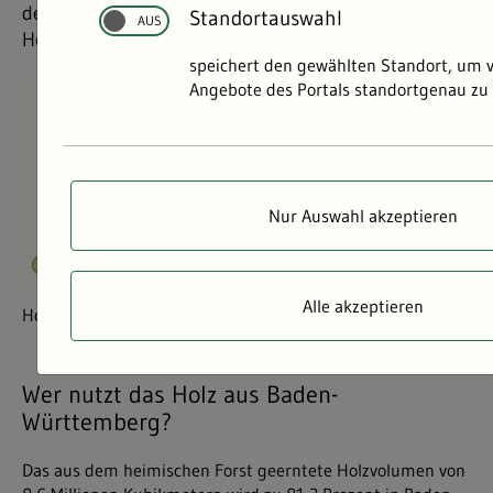
der klimaoptimierte Einsatz des regionalen Rohstoffs
Standortauswahl
Holz.
speichert den gewählten Standort, um 
Angebote des Portals standortgenau zu 
©
©
Nur Auswahl akzeptieren
Alle akzeptieren
Holzverwendung in Baden-Württemberg im Jahr 2023.
Wer nutzt das Holz aus Baden-
Württemberg?
Das aus dem heimischen Forst geerntete Holzvolumen von