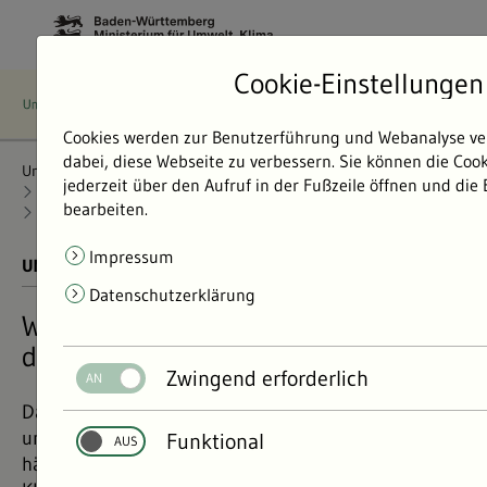
Cookie-Einstellungen
Cookies werden zur Benutzerführung und Webanalyse ve
dabei, diese Webseite zu verbessern. Sie können die Coo
Umweltdaten
Bericht: Umweltdaten 2024
Klima und Energie
jederzeit über den Aufruf in der Fußzeile öffnen und die
Klimawandelfolgen verringern
bearbeiten.
Anpassung an Klimawandelfolgen
Impressum
UMWELTDATEN BERICHT 2024
01.11.2024
Datenschutzerklärung
Wie können wir uns an die Folgen
des Klimawandels anpassen?
Zwingend erforderlich
Das Klima verändert sich. Hitzewellen, Starkregen
und Dürren werden auch in Baden-Württemberg
Funktional
häufiger. Mit Klimaanpassung sollen die Folgen des