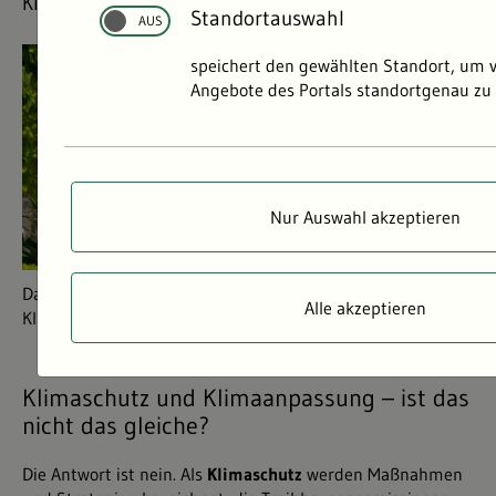
Klimawandels gemildert werden.
Standortauswahl
©
©
speichert den gewählten Standort, um 
Angebote des Portals standortgenau zu 
Nur Auswahl akzeptieren
Dachbegrünung als eine Maßnahme zur Anpassung an
Alle akzeptieren
Klimawandelfolgen.
Klimaschutz und Klimaanpassung – ist das
nicht das gleiche?
Die Antwort ist nein. Als
Klimaschutz
werden Maßnahmen