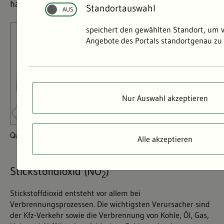
haben können.
Standortauswahl
©
©
speichert den gewählten Standort, um 
Angebote des Portals standortgenau zu 
Nur Auswahl akzeptieren
Quellen verschiedener Luftschadstoffe.
Alle akzeptieren
Stickstoffdioxid (NO
)
2
Stickstoffdioxid entsteht vor allem bei
Verbrennungsprozessen. Die wichtigsten Verursacher sind
der Kfz-Verkehr sowie die Verbrennung von Kohle, Öl, Gas,