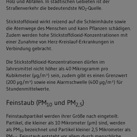
Holz und Abfällen. In städtischen Gebieten ist der
Straßenverkehr die bedeutendste NO
-Quelle.
2
Stickstoffdioxid wirkt reizend auf die Schleimhäute sowie
die Atemwege des Menschen und kann Pflanzen schädigen.
Zudem werden hohe Stickstoffdioxid-Konzentrationen mit
einer Zunahme von Herz-Kreislauf-Erkrankungen in
Verbindung gebracht.
Die Stickstoffdioxid-Konzentrationen dürfen im
Jahresmittel nicht höher als 40 Mikrogramm pro
Kubikmeter (µg/m³) sein, zudem gibt es einen Grenzwert
(200 µg/m³) sowie eine Alarmschwelle (400 µg/m³) für
Stundenmittelwerte.
Feinstaub (PM
und PM
)
10
2,5
Feinstaubpartikel werden ihrer Größe nach eingeteilt.
Partikel, die kleiner als 10 Mikrometer (µm) sind, werden
als PM
bezeichnet und Partikel kleiner 2,5 Mikrometer als
10
PM
. Feinstaub entsteht vor allem durch menschliche