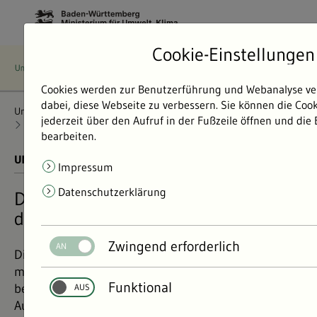
Cookie-Einstellungen
Cookies werden zur Benutzerführung und Webanalyse ve
dabei, diese Webseite zu verbessern. Sie können die Coo
Umweltdaten
Bericht: Umweltdaten 2024
Luft
jederzeit über den Aufruf in der Fußzeile öffnen und die
Informationen zur Luftqualität
Luftschadstoffen auf der Spur
bearbeiten.
UMWELTDATEN BERICHT 2024
01.11.2024
Impressum
Datenschutzerklärung
Den wichtigsten Luftschadstoffen auf
der Spur
Zwingend erforderlich
Die meisten Luftschadstoffe werden durch
menschliche Aktivität freigesetzt. Einige stehen unter
Funktional
besonderer Beobachtung, da sie gravierende
Auswirkungen auf Menschen, Tiere und die Umwelt