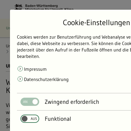
Cookie-Einstellungen
Cookies werden zur Benutzerführung und Webanalyse ve
dabei, diese Webseite zu verbessern. Sie können die Coo
Umweltdaten
Bericht: Umweltdaten 2024
Kreislaufwirtschaft
jederzeit über den Aufruf in der Fußzeile öffnen und die
Gesamte Abfallmengen
Mülltrennung
bearbeiten.
UMWELTDATEN BERICHT 2024
01.11.2024
Impressum
Datenschutzerklärung
Wie die Mülltrennung Umwelt und
Klima entlastet
Zwingend erforderlich
Viele Stoffe aus dem Abfall und Biomüll lassen sich
wiederverwerten. Wie gut das in Baden-Württemberg
Funktional
gelingt und was die Mülltrennung bringt, erfahren
Sie hier.