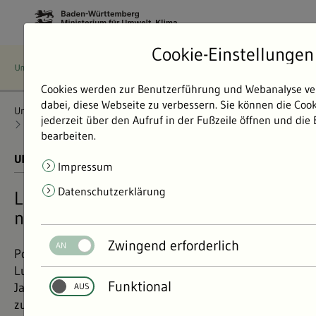
Cookie-Einstellungen
Cookies werden zur Benutzerführung und Webanalyse ve
dabei, diese Webseite zu verbessern. Sie können die Coo
Umweltdaten
Bericht: Umweltdaten 2024
Luft
jederzeit über den Aufruf in der Fußzeile öffnen und die
Luftqualität
Luftqualität gut wie nie
bearbeiten.
UMWELTDATEN BERICHT 2024
01.11.2024
Impressum
Datenschutzerklärung
Luftqualität so gut wie nie, aber
noch immer nicht gut genug
Zwingend erforderlich
Positiv – so lässt sich die Entwicklung der
Luftqualität für Baden-Württemberg beschreiben. Im
Funktional
Jahr 2023 ging die Schadstoffbelastung weiter
zurück und erneut wurden die Grenzwerte für