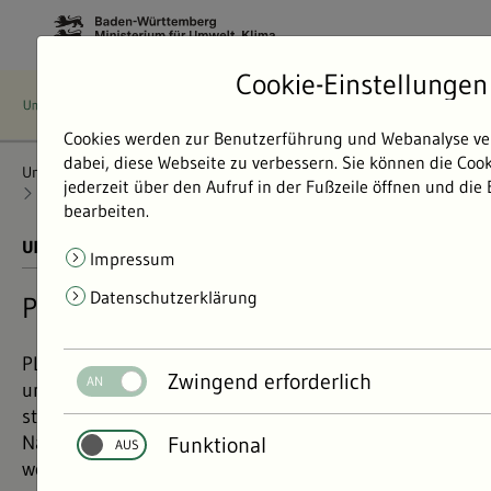
Cookie-Einstellungen
Cookies werden zur Benutzerführung und Webanalyse ve
dabei, diese Webseite zu verbessern. Sie können die Coo
Umweltdaten
Bericht: Umweltdaten 2024
jederzeit über den Aufruf in der Fußzeile öffnen und die
Natur und Landschaft
Flächenschutz
Plenum
bearbeiten.
UMWELTDATEN BERICHT 2024
01.11.2024
Impressum
Datenschutzerklärung
PLENUM – Schützen durch Nützen
PLENUM steht für „Projekt des Landes zur Erhaltung
Zwingend erforderlich
und Entwicklung von Natur und Umwelt“. Dahinter
steht die Idee, Regionen zu stärken, indem
Naturschutz und Wirtschaft zusammen gedacht
Funktional
werden.