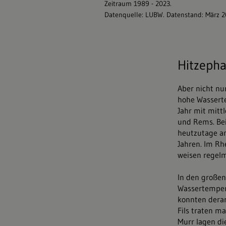
Hitzeph
Aber nicht nu
hohe Wasserte
Jahr mit mitt
und Rems. Bei
heutzutage an
Jahren. Im Rh
weisen regelm
In den große
Wassertempera
konnten dera
Fils traten m
Murr lagen d