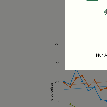
In Baden-Wü
von Hitzeph
Pflanzen vo
Nur A