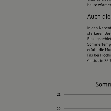
heute wärmer 
Auch di
In den Nebenf
stärkeren Bes
Einzugsgebiet
Sommertempera
erfuhr die Mur
Fils bei Ploc
Celsius in 35