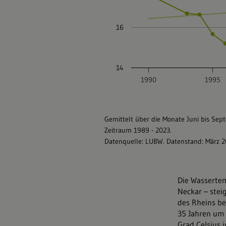
Die Wasserte
Neckar – stei
des Rheins be
35 Jahren um 
Grad Celsius