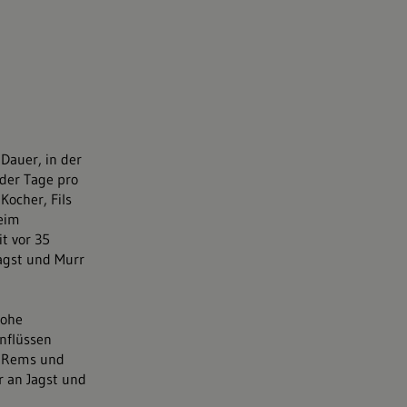
Dauer, in der
 der Tage pro
Kocher, Fils
heim
t vor 35
Jagst und Murr
hohe
nflüssen
n Rems und
r an Jagst und