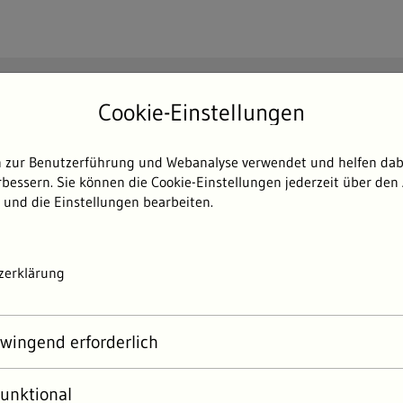
Suchen
Cookie-Einstellungen
Such
 zur Benutzerführung und Webanalyse verwendet und helfen dabe
Themen
Umweltdaten
Umwelterlebni
bessern. Sie können die Cookie-Einstellungen jederzeit über den 
 und die Einstellungen bearbeiten.
24
Wasser
Fließgewässer
Flüsse Klimawandel
zerklärung
 BERICHT 2024
wingend erforderlich
e Flüsse spüren den Klimawa
unktional