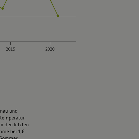
onau und
rtemperatur
in den letzten
ahme bei 1,6
m Sommer