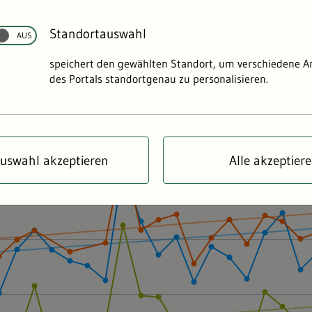
rttembergs Flüssen steigen die Wassertemperatur und die
asen. Diese veränderten Lebensbedingungen stellen Tiere
Standortauswahl
r Probleme.
speichert den gewählten Standort, um verschiedene 
des Portals standortgenau zu personalisieren.
uswahl akzeptieren
Alle akzeptier