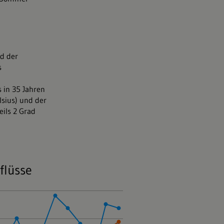
nd der
s
 in 35 Jahren
lsius) und der
eils 2 Grad