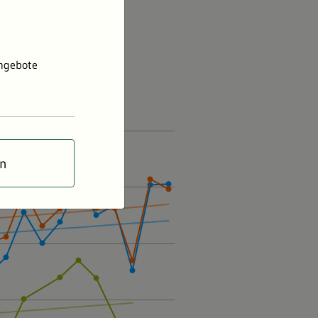
 Häufigkeit
 und
Angebote
en