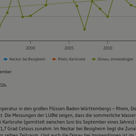
mperatur in den großen Flüssen Baden-Württembergs – Rhein, D
gt. Die Messungen der LUBW zeigen, dass die sommerliche Wasse
i Karlsruhe (gemittelt zwischen Juni bis September eines Jahres) 
1,7 Grad Celsius zunahm. Im Neckar bei Besigheim liegt die Zun
 im selben Zeitraum. Und auch die Donau bei Immendingen ist i