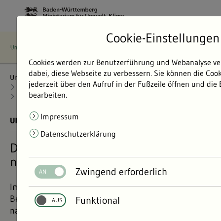
Cookie-Einstellungen
Cookies werden zur Benutzerführung und Webanalyse ve
dabei, diese Webseite zu verbessern. Sie können die Coo
Umweltdaten
Bericht: Umweltdaten 2024
Nachhaltigkeit
jederzeit über den Aufruf in der Fußzeile öffnen und die
Nachhaltigkeit in Wirtschaft und Kommune
bearbeiten.
Öffentliche Beschaffung
Impressum
UMWELTDATEN BERICHT 2024
01.11.2024
Datenschutzerklärung
Die öffentliche Beschaffung wird
nachhaltiger
Zwingend erforderlich
Immer mehr Kommunen und andere öffentliche
Beschaffungsstellen gestalten ihre Einkäufe
Funktional
nachhaltig. Als Hilfestellung existiert seit 2018 ein