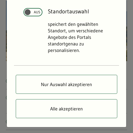
©
©
Standortauswahl
speichert den gewählten
Standort, um verschiedene
Angebote des Portals
standortgenau zu
personalisieren.
Kernkraftwerke in Baden-Württemberg
Nur Auswahl akzeptieren
Umweltbezogene
Immissionsüberwachung
Alle akzeptieren
Radioaktivität in Lebensmitteln