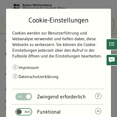
Cookie-Einstellungen
Cookies werden zur Benutzerführung und
Webanalyse verwendet und helfen dabei, diese
Umweltdaten
Bericht: Umweltdaten 2024
Radioaktivität
Webseite zu verbessern. Sie können die Cookie-
Einstellungen jederzeit über den Aufruf in der
UMWELTDATEN BERICHT 2024
01.11.2024
Fußzeile öffnen und die Einstellungen bearbeiten.
Radioaktivität in Baden-
Impressum
Württemberg
Datenschutzerklärung
Die drei Atomkraftwerke des Landes sind vom Netz.
Trotzdem wird die Radioaktivität in Baden-
Zwingend erforderlich
Württemberg streng überwacht. Die relevanteste
Strahlenbelastung hat andere Quellen.
Funktional