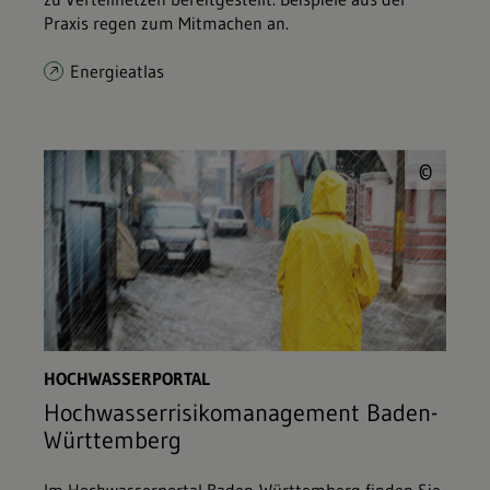
Praxis regen zum Mitmachen an.
Energieatlas
© J
©
HOCHWASSERPORTAL
Hochwasserrisikomanagement Baden-
Württemberg