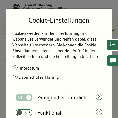
Cookie-Einstellungen
Cookies werden zur Benutzerführung und
Webanalyse verwendet und helfen dabei, diese
Umweltdaten
Bericht: Umweltdaten 2024
Boden
Webseite zu verbessern. Sie können die Cookie-
Einstellungen jederzeit über den Aufruf in der
UMWELTDATEN BERICHT 2024
01.11.2024
Fußzeile öffnen und die Einstellungen bearbeiten.
Boden in Baden-Württemberg
Impressum
Datenschutzerklärung
Erfahren Sie mehr über den Zustand der Moore,
über Schadstoffe und Altlasten in den Böden der
Regionen und was das Land tut, um sie zu
Zwingend erforderlich
reduzieren.
Funktional
©
©