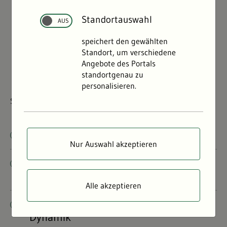
Standortauswahl
speichert den gewählten
Standort, um verschiedene
Angebote des Portals
standortgenau zu
personalisieren.
Sanierung von mit Teerölen belastetem Grundwasser
Moore
Nur Auswahl akzeptieren
Per- und polyfluorierte Chemikalien in
Böden
Alle akzeptieren
Untersuchungen zur Bodenwasser-
Dynamik