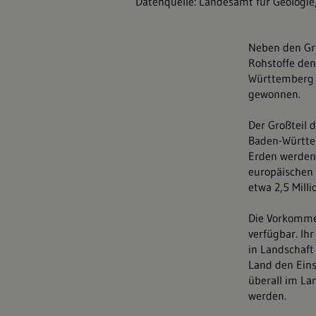
Datenquelle: Landesamt für Geologie
Neben den Gru
Rohstoffe den
Württemberg d
gewonnen.
Der Großteil 
Baden-Württem
Erden werden 
europäischen
etwa 2,5 Mill
Die Vorkomme
verfügbar. Ih
in Landschaft
Land den Eins
überall im L
werden.