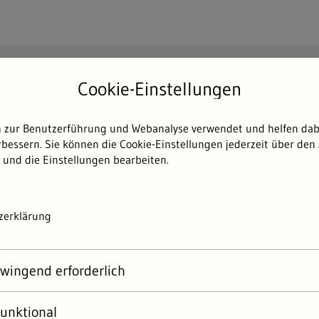
Suchen
Cookie-Einstellungen
Such
 zur Benutzerführung und Webanalyse verwendet und helfen dabe
Themen
Umweltdaten
Umwelterlebni
bessern. Sie können die Cookie-Einstellungen jederzeit über den 
 und die Einstellungen bearbeiten.
24
Nachhaltigkeit
Rohstoffgewinnung und -nutzung
Mineralische 
zerklärung
 BERICHT 2024
wingend erforderlich
lische Rohstoffe sind ein wic
schatz Baden-Württembergs
unktional