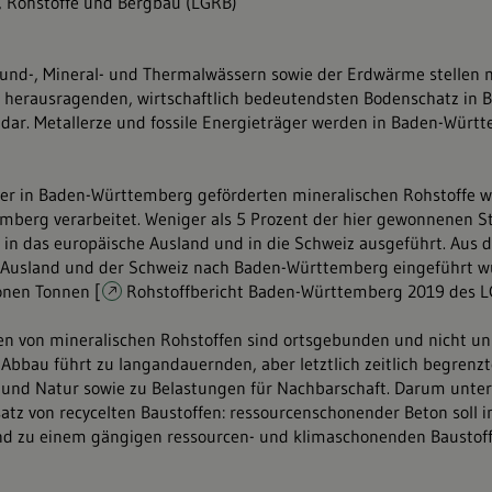
, Rohstoffe und Bergbau (LGRB)
nd-, Mineral- und Thermalwässern sowie der Erdwärme stellen 
 herausragenden, wirtschaftlich bedeutendsten Bodenschatz in 
ar. Metallerze und fossile Energieträger werden in Baden-Würt
der in Baden-Württemberg geförderten mineralischen Rohstoffe w
berg verarbeitet. Weniger als 5 Prozent der hier gewonnenen S
in das europäische Ausland und in die Schweiz ausgeführt. Aus
 Ausland und der Schweiz nach Baden-Württemberg eingeführt 
ionen Tonnen [
Rohstoffbericht Baden-Württemberg 2019 des 
n von mineralischen Rohstoffen sind ortsgebunden und nicht u
r Abbau führt zu langandauernden, aber letztlich zeitlich begrenzt
 und Natur sowie zu Belastungen für Nachbarschaft. Darum unter
atz von recycelten Baustoffen: ressourcenschonender Beton soll i
and zu einem gängigen ressourcen- und klimaschonenden Baustof