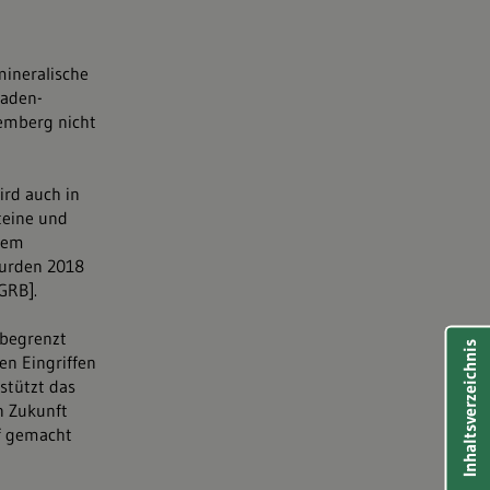
mineralische
Baden-
temberg nicht
ird auch in
teine und
 dem
wurden 2018
LGRB
].
nbegrenzt
Inhaltsverzeichnis
en Eingriffen
stützt das
n Zukunft
f gemacht