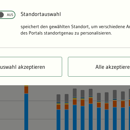
rttemberg werden vor allem Steine- und Erden-Rohstoffe f
Standortauswahl
e gewonnen, aber auch Industriemineralien werden abgeba
speichert den gewählten Standort, um verschiedene 
des Portals standortgenau zu personalisieren.
uswahl akzeptieren
Alle akzeptier