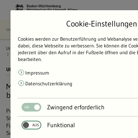
Cookie-Einstellungen
Cookies werden zur Benutzerführung und Webanalyse ve
dabei, diese Webseite zu verbessern. Sie können die Coo
Umweltdaten
Bericht: Umweltdaten 2024
Lärm
jederzeit über den Aufruf in der Fußzeile öffnen und die
Lärmmessung
Lärm-Messstationen
bearbeiten.
UMWELTDATEN BERICHT 2024
01.11.2024
Impressum
Datenschutzerklärung
Messstationen: Wie laut ist es an
bestimmten Stellen?
Zwingend erforderlich
Punktuelle Lärmmessungen zeigen, wie laut es an
Straßen, Bahnstrecken oder Flughäfen werden kann.
Funktional
Für die Beurteilung möglicher Maßnahmen zum
Schutz vor Lärm sind hingegen Berechnungen