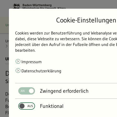
Cookie-Einstellungen
Cookies werden zur Benutzerführung und Webanalyse ve
dabei, diese Webseite zu verbessern. Sie können die Coo
Umweltdaten
Bericht: Umweltdaten 2024
Wasser
jederzeit über den Aufruf in der Fußzeile öffnen und die
Fließgewässer
Fließgewässer in keinem guten Zustand
bearbeiten.
UMWELTDATEN BERICHT 2024
01.11.2024
Impressum
Datenschutzerklärung
Die meisten Fließgewässer im Land
sind in keinem guten Zustand
Zwingend erforderlich
Der ökologische Zustand dient als Maß für die
Funktionsfähigkeit von Gewässern. Standardisierte
Funktional
Bewertungsverfahren zeigen: Die meisten Bäche und
Flüsse Baden-Württembergs sind ökologisch nicht