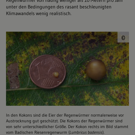
Regenwürmer von häufig weniger als 10 Metern pro Jahr
unter den Bedingungen des rasant beschleunigten
Klimawandels wenig realistisch.
©
©
In den Kokons sind die Eier der Regenwürmer normalerweise vor
Austrocknung gut geschützt. Die Kokons der Regenwürmer sind
von sehr unterschiedlicher Größe. Der Kokon rechts im Bild stammt
vom Badischen Riesenregenwurm (
Lumbricus badensis
).