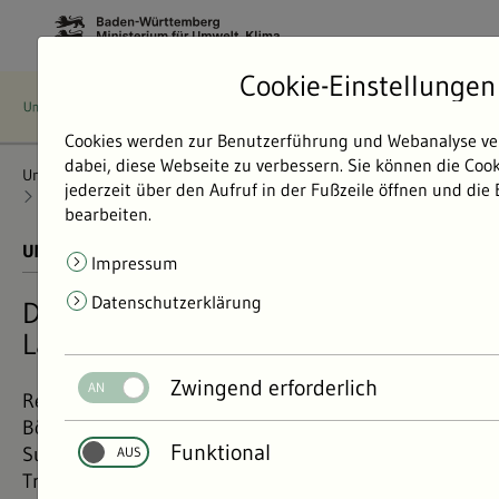
Cookie-Einstellungen
Cookies werden zur Benutzerführung und Webanalyse ve
dabei, diese Webseite zu verbessern. Sie können die Coo
Umweltdaten
Bericht: Umweltdaten 2024
Klima und Energie
jederzeit über den Aufruf in der Fußzeile öffnen und die
Klimawandelfolgen
Dürren gefährden Regenwürmer
bearbeiten.
UMWELTDATEN BERICHT 2024
01.11.2024
Impressum
Datenschutzerklärung
Dürren gefährden Regenwürmer im
Land
Zwingend erforderlich
Regenwürmer sind immens wichtig für intakte
Böden, indem sie diese lockern und organische
Funktional
Substanz abbauen. Der Klimawandel und extreme
Trockenjahre bedrohen die Populationen.