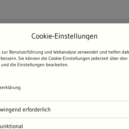
Suchen
Cookie-Einstellungen
Such
 zur Benutzerführung und Webanalyse verwendet und helfen dabe
Themen
Umweltdaten
Umwelterlebni
bessern. Sie können die Cookie-Einstellungen jederzeit über den 
 und die Einstellungen bearbeiten.
24
Überwachung und Warndienste
Sauerstoffreglement Neckar
B
zerklärung
 BERICHT 2024
wingend erforderlich
hützt das Land die Lebewesen
r vor Atemnot
unktional