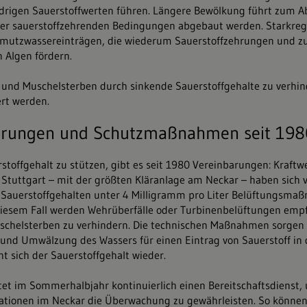
edrigen Sauerstoffwerten führen. Längere Bewölkung führt zum A
nter sauerstoffzehrenden Bedingungen abgebaut werden. Starkre
hmutzwassereinträgen, die wiederum Sauerstoffzehrungen und zu
 Algen fördern.
 und Muschelsterben durch sinkende Sauerstoffgehalte zu verhi
rt werden.
arungen und Schutzmaßnahmen seit 198
toffgehalt zu stützen, gibt es seit 1980 Vereinbarungen: Kraftw
 Stuttgart – mit der größten Kläranlage am Neckar – haben sich v
n Sauerstoffgehalten unter 4 Milligramm pro Liter Belüftungsm
 diesem Fall werden Wehrüberfälle oder Turbinenbelüftungen emp
schelsterben zu verhindern. Die technischen Maßnahmen sorgen 
und Umwälzung des Wassers für einen Eintrag von Sauerstoff in 
t sich der Sauerstoffgehalt wieder.
tet im Sommerhalbjahr kontinuierlich einen Bereitschaftsdienst
ationen im Neckar die Überwachung zu gewährleisten. So können