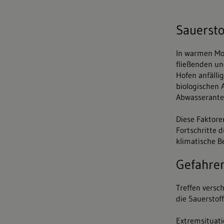
Sauersto
In warmen Mo
fließenden u
Hofen anfälli
biologischen 
Abwasserantei
Diese Faktore
Fortschritte
klimatische 
Gefahren
Treffen versc
die Sauerstof
Extremsituati