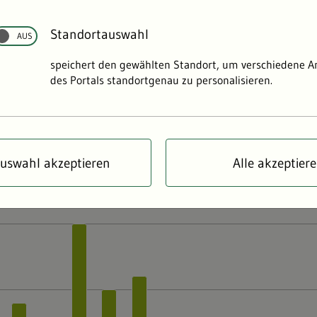
offreglement Neckar: Wie gezielte Belüftungsmaßnahmen 
Standortauswahl
okale Fisch- und Muschelsterben in Baden-Württembergs z
dern.
speichert den gewählten Standort, um verschiedene 
des Portals standortgenau zu personalisieren.
uswahl akzeptieren
Alle akzeptier