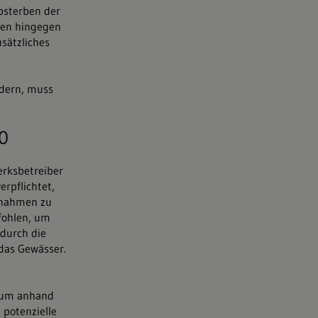
bsterben der
gen hingegen
sätzliches
ndern, muss
0
erksbetreiber
erpflichtet,
aßnahmen zu
fohlen, um
durch die
das Gewässer.
, um anhand
 potenzielle