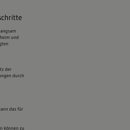
chritte
 langsam
gheim und
gten
tz der
rungen durch
ann das für
en können zu