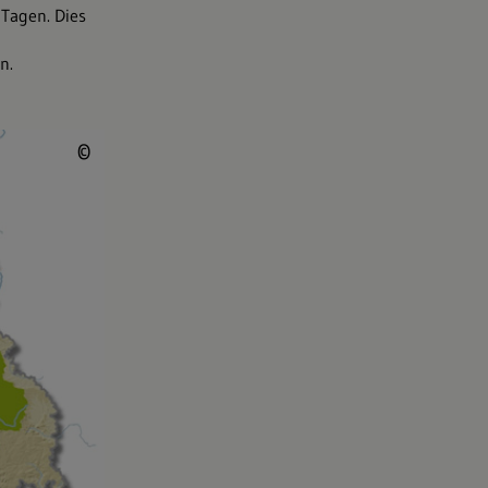
Tagen. Dies
n.
© LUBW
©