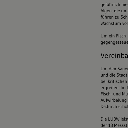
gefährlich ni
Algen, die u
führen zu Sc
Wachstum von
Um ein Fisch-
gegengesteue
Vereinb
Um den Sauers
und die Stadt
bei kritische
ergreifen. In
Fisch- und Mu
Aufwirbelung 
Dadurch erhöh
Die LUBW leis
der 13 Messst