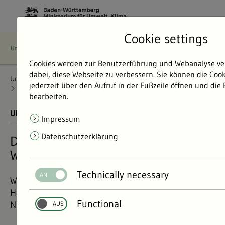
Cookie settings
Cookies werden zur Benutzerführung und Webanalyse ve
dabei, diese Webseite zu verbessern. Sie können die Coo
Umweltdaten
Bericht: Umweltdaten 2024
Klima und Energie
jederzeit über den Aufruf in der Fußzeile öffnen und die
Klimawandelfolgen
Wasserextreme
bearbeiten.
UMWELTDATEN BERICHT 2024
01.11.2024
Impressum
Datenschutzerklärung
Der Klimawandel befördert
Wasserextreme
Technically necessary
Wegen des Klimawandels nehmen sowohl die
Häufigkeit als auch die Intensität von Hoch- und
Functional
Niedrigwassern zu.