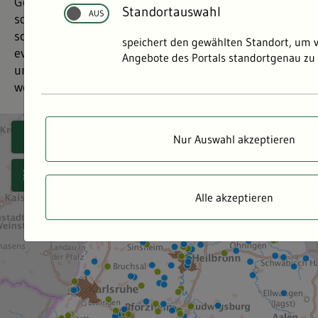
Gefährdungspotenzial für Menschen und Umwelt. In
Standortauswahl
solchen Betrieben ist die Verhinderung von
schweren Unfällen sowie die Begrenzung
speichert den gewählten Standort, um 
eventueller Unfallfolgen wie Bränden, Explosionen
Angebote des Portals standortgenau zu 
und Freisetzungen gefährlicher Stoffe eine
wesentliche Zielsetzung der Störfallvorsorge.
Nur Auswahl akzeptieren
Alle akzeptieren