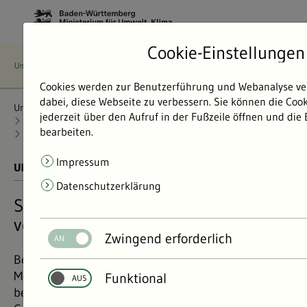
Cookie-Einstellungen
Cookies werden zur Benutzerführung und Webanalyse ve
dabei, diese Webseite zu verbessern. Sie können die Coo
Umweltdaten
Bericht: Umweltdaten 2024
jederzeit über den Aufruf in der Fußzeile öffnen und die
Überwachung und Warndienste
Störfallvorsorge
bearbeiten.
Störfallvorsorge soll Unfälle vermeiden
Impressum
UMWELTDATEN BERICHT 2024
01.11.2024
Datenschutzerklärung
Störfallvorsorge soll schwere Unfälle
vermeiden
Zwingend erforderlich
Betriebe in Baden-Württemberg, die mit großen
Mengen gefährlicher Chemikalien umgehen,
Funktional
besitzen dadurch ein besonderes