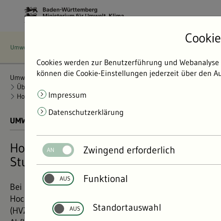
Cookie
Cookies werden zur Benutzerführung und Webanalyse v
können die Cookie-Einstellungen jederzeit über den Au
Umweltdaten
Bericht: Umweltdaten 2024
Überwachung und Warndienste
Impressum
Hochwasservorhersagezentrale
Hochwasservorhersage
Datenschutzerklärung
UMWELTDATEN BERICHT 2024
01.11.2024
Hochwasservorhersage im
Zwingend erforderlich
Stundentakt
Funktional
Bei Hochwasser veröffentlicht die
Hochwasservorhersagezentrale Baden-Württemberg
Standortauswahl
(HVZ) der LUBW aktuelle Wasserstands- und