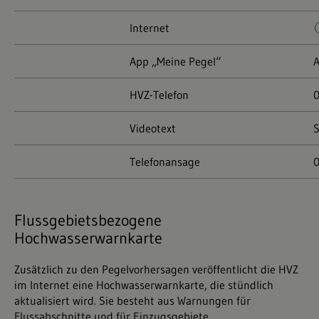
Internet
App „Meine Pegel“
A
HVZ-Telefon
0
Videotext
S
Telefonansage
0
Flussgebietsbezogene
Hochwasserwarnkarte
Zusätzlich zu den Pegelvorhersagen veröffentlicht die HVZ
im Internet eine Hochwasserwarnkarte, die stündlich
aktualisiert wird. Sie besteht aus Warnungen für
Flussabschnitte und für Einzugsgebiete.