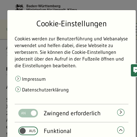
Cookie-Einstellungen
Cookies werden zur Benutzerführung und Webanalyse
verwendet und helfen dabei, diese Webseite zu
Aktiv für die Umwelt
Freiwilliges Ökologisches Jahr
verbessern. Sie können die Cookie-Einstellungen
FÖJ-Veranstaltung 2024
jederzeit über den Aufruf in der Fußzeile öffnen und
die Einstellungen bearbeiten.
FREIWILLIGES ÖKOLOGISCHES JAHR
Impressum
Anerkennungsveranstaltung 2024
Datenschutzerklärung
Staatssekretär Dr. Andre Baumann MdL empfing am 13.
Juni 2024 rund 180 Freiwillige des FÖJ-Jahrgangs
Zwingend erforderlich
2023/2024 im Kursaal in Bad Cannstatt zur FÖJ-
Anerkennungsveranstaltung. Die Teilnehmenden erlebten
einen spannenden und abwechslungsreichen Tag. Sie
Funktional
standen als Personen im Vordergrund, konnten