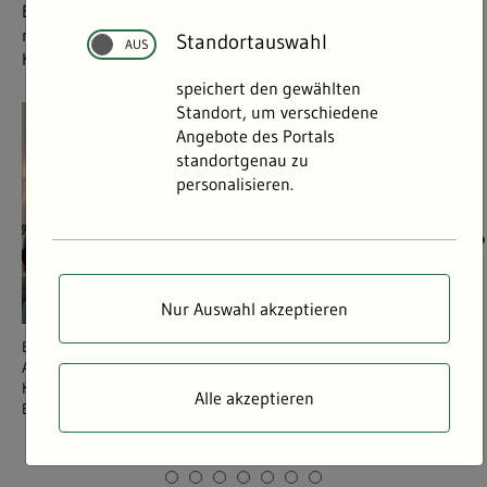
Expertinnen und Experten Fragen stellen und erfuhren
noch mehr über die Umsetzung von Umwelt- und
Standortauswahl
Klimathemen.
speichert den gewählten
Standort, um verschiedene
© 
©
Angebote des Portals
standortgenau zu
personalisieren.
Nur Auswahl akzeptieren
Begrüßung durch Sybille Hepting-Hug, Abteilungsleitung der
Der
Abteilung Klima, Nachhaltigkeit, Ressourceneffizienz,
Hoc
Kreislaufwirtschaft im Ministerium für Umwelt, Klima und
Fre
Alle akzeptieren
Energiewirtschaft Baden-Württemberg.
The