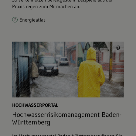
Praxis regen zum Mitmachen an.
Energieatlas
© J
©
HOCHWASSERPORTAL
Hochwasserrisikomanagement Baden-
Württemberg