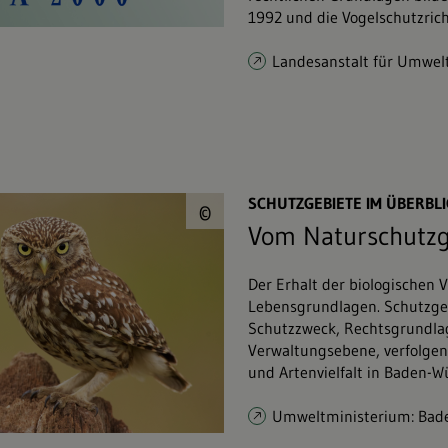
1992 und die Vogelschutzrich
Landesanstalt für Umwel
© bridgephotograph
SCHUTZGEBIETE IM ÜBERBLI
©
Vom Naturschutzg
Der Erhalt der biologischen V
Lebensgrundlagen. Schutzgeb
Schutzzweck, Rechtsgrundla
Verwaltungsebene, verfolgen
und Artenvielfalt in Baden-W
Umweltministerium: Bad