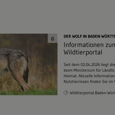
© Piotr Krzeslak&#0
DER WOLF IN BADEN-WÜRT
©
Informationen zum
Wildtierportal
Seit dem 02.04.2026 liegt di
beim Ministerium für Ländli
Heimat. Aktuelle Informatio
Nutztierrissen finden Sie im
Wildtierportal Baden-Wü