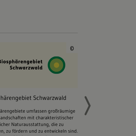
phärengebiet Schwäbische Alb
© Biosphärengebi
ärengebiet Schwarzwald
Naturparke Baden-Wür
©
phärengebiet Schwarzwald
Naturparke Baden
härengebiete umfassen großräumige
Naturparke erhalten un
landschaften mit charakteristischer
facettenreichen Kulturl
icher Naturausstattung, die zu
Einklang von Menschen,
en, zu fördern und zu entwickeln sind.
Pflanzen. Diese Aufgabe