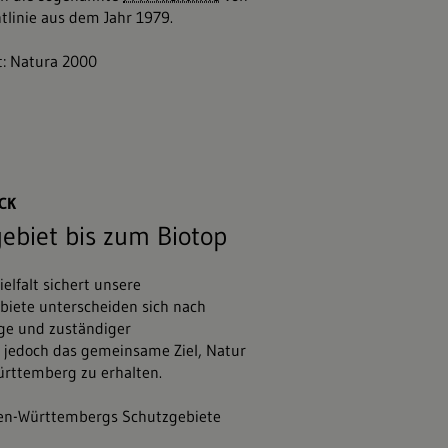
tlinie aus dem Jahr 1979.
t: Natura 2000
y&#047;stock.adobe.com
CK
ebiet bis zum Biotop
ielfalt sichert unsere
iete unterscheiden sich nach
ge und zuständiger
 jedoch das gemeinsame Ziel, Natur
ürttemberg zu erhalten.
en-Württembergs Schutzgebiete