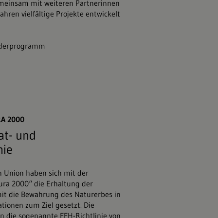
meinsam mit weiteren Partnerinnen
ahren vielfältige Projekte entwickelt
nderprogramm
ission
A 2000
at- und
nie
n Union haben sich mit der
ra 2000“ die Erhaltung der
mit die Bewahrung des Naturerbes in
tionen zum Ziel gesetzt. Die
en die sogenannte
FFH-Richtlinie
von