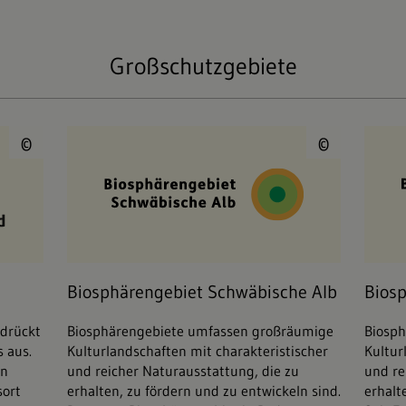
Großschutzgebiete
© Nationalpark Schwarzwald
© Bios
Biosphärengebiet Schwäbische Alb
Biosph
©
©
Biosphärengebiet Schwäbische Alb
Bios
 drückt
Biosphärengebiete umfassen großräumige
Biosp
s aus.
Kulturlandschaften mit charakteristischer
Kultur
en
und reicher Naturausstattung, die zu
und re
sort
erhalten, zu fördern und zu entwickeln sind.
erhalt