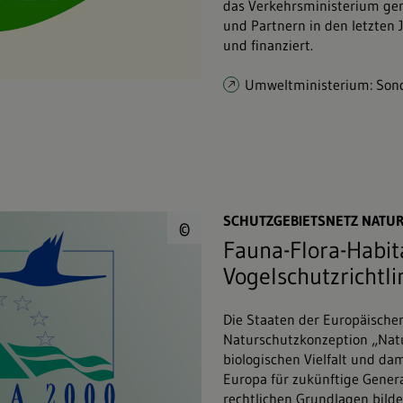
das Verkehrsministerium ge
und Partnern in den letzten J
und finanziert.
Umweltministerium: So
© Europäische Komm
SCHUTZGEBIETSNETZ NATUR
©
Fauna-Flora-Habit
Vogelschutzrichtli
Die Staaten der Europäische
Naturschutzkonzeption „Natu
biologischen Vielfalt und da
Europa für zukünftige Genera
rechtlichen Grundlagen bild