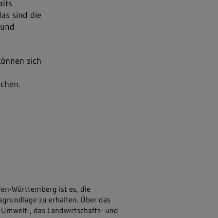
alts
as sind die
 und
können sich
chen.
um Baden-Württemberg
den-Württemberg ist es, die
nsgrundlage zu erhalten. Über das
mwelt-, das Landwirtschafts- und