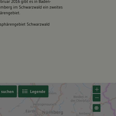
ebruar 2016 gibt es in Baden-
Naturparke nachhaltig in
mberg im Schwarzwald ein zweites
Projekten mit Mitteln d
ärengebiet.
Württemberg, der Lotter
und der Europäischen U
osphärengebiet Schwarzwald
Naturparke Baden-