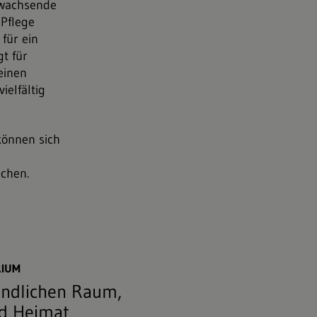
hwachsende
 Pflege
für ein
gt für
einen
ielfältig
können sich
chen.
stock.adobe.com
RIUM
ändlichen Raum,
nd Heimat