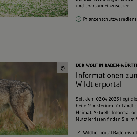
und sparsam einzusetzen.
Pflanzenschutzwarndiens
© Piotr Krzeslak&#0
DER WOLF IN BADEN-WÜRT
©
Informationen zum
Wildtierportal
Seit dem 02.04.2026 liegt di
beim Ministerium für Ländli
Heimat. Aktuelle Informatio
Nutztierrissen finden Sie im
Wildtierportal Baden-Wü