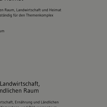
hen Raum, Landwirtschaft und Heimat
uständig für den Themenkomplex
ium
 Landwirtschaft, Ernährung und Ländli
 Landwirtschaft,
ändlichen Raum
irtschaft, Ernährung und Ländlichen