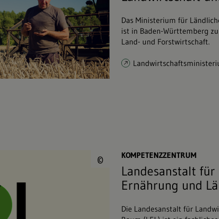
Das Ministerium für Ländlic
ist in Baden-Württemberg z
Land- und Forstwirtschaft.
Landwirtschaftsminister
© Landesanstalt für
KOMPETENZZENTRUM
©
Landesanstalt für
Ernährung und L
Die Landesanstalt für Landw