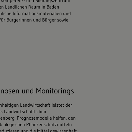
hes Kompetenz- und Bildungszentrum
den Ländlichen Raum in Baden-
chliche Informationsmaterialien und
 für Bürgerinnen und Bürger sowie
tock.adobe.com
gnosen und Monitorings
hhaltigen Landwirtschaft leistet der
s Landwirtschaftlichen
enberg. Prognosemodelle helfen, den
biologischen Pflanzenschutzmitteln
eduzieren und die Mittel gewissenhaft