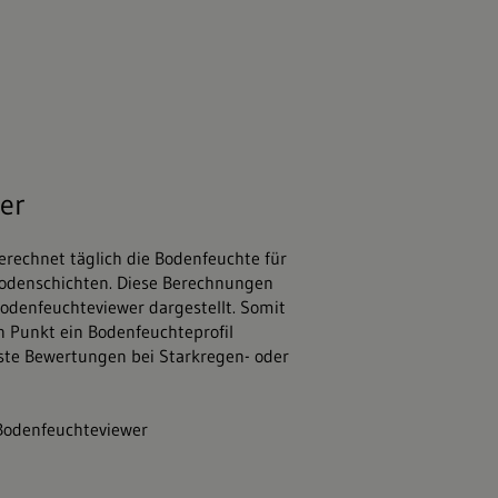
ia.com
er
erechnet täglich die Bodenfeuchte für
Bodenschichten. Diese Berechnungen
odenfeuchteviewer dargestellt. Somit
en Punkt ein Bodenfeuchteprofil
rste Bewertungen bei Starkregen- oder
 Bodenfeuchteviewer