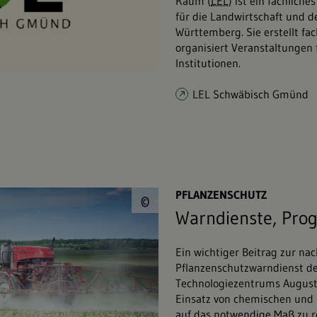
Raum (
LEL
) ist ein fachlic
für die Landwirtschaft und 
Württemberg. Sie erstellt fa
organisiert Veranstaltungen
Institutionen.
LEL Schwäbisch Gmünd
© Oleksandr&#047;s
PFLANZENSCHUTZ
©
Warndienste, Pro
Ein wichtiger Beitrag zur nac
Pflanzenschutzwarndienst de
Technologiezentrums August
Einsatz von chemischen und 
auf das notwendige Maß zu r