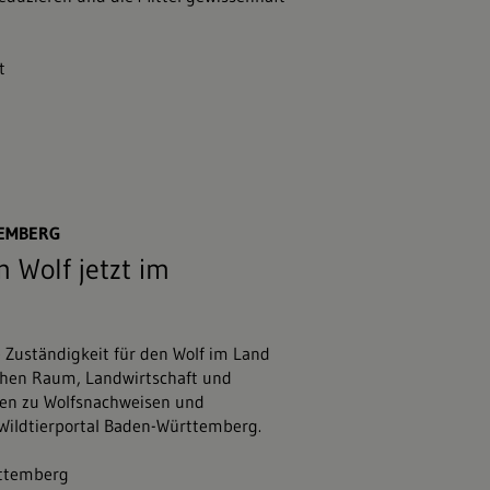
t
47;stock.adobe.com
TEMBERG
 Wolf jetzt im
e Zuständigkeit für den Wolf im Land
chen Raum, Landwirtschaft und
nen zu Wolfsnachweisen und
 Wildtierportal Baden-Württemberg.
rttemberg