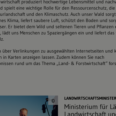
wirtschaft produziert hochwertige Lebensmittel und nac
d spielt eine wichtige Rolle für den Ressourcenschutz, die
urlandschaft und den Klimaschutz. Auch unser Wald sorgt 
es Klima, liefert saubere Luft, schützt den Boden und sor
ser. Er bietet dem Wild und seltenen Tieren und Pflanzen 
lädt uns Menschen zu Spaziergängen ein und liefert das v
z.
n über Verlinkungen zu ausgewählten Internetseiten und 
 in Karten anzeigen lassen. Zudem können Sie nach
nissen rund um das Thema „Land- & Forstwirtschaft“ fors
© danylamote&#047;
LANDWIRTSCHAFTSMINISTE
©
Ministerium für L
Landwirtschaft u